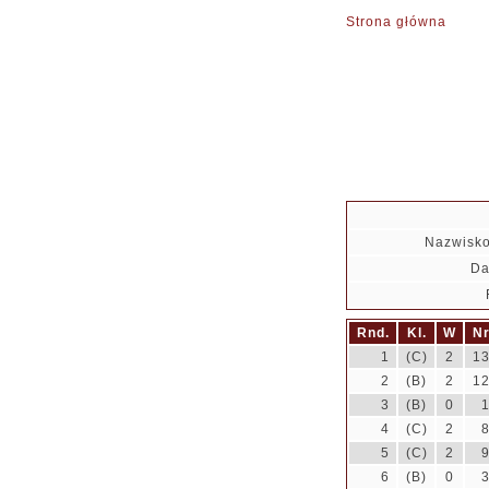
Strona główna
Nazwisko
Da
Rnd.
Kl.
W
N
1
(C)
2
1
2
(B)
2
1
3
(B)
0
4
(C)
2
5
(C)
2
6
(B)
0