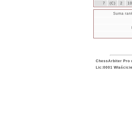
7
(C)
2
1
Suma ran
ChessArbiter Pro 
Lic:0001 Właścici