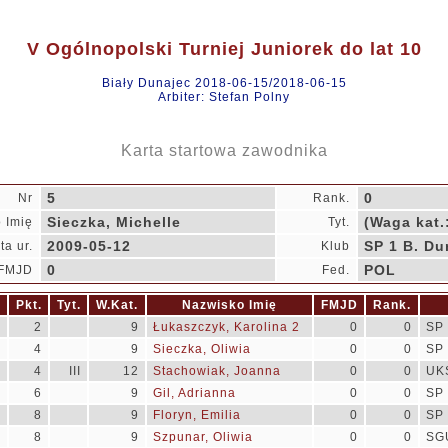
V Ogólnopolski Turniej Juniorek do lat 10
Biały Dunajec 2018-06-15/2018-06-15
Arbiter: Stefan Polny
Karta startowa zawodnika
5
0
Nr
Rank.
Sieczka, Michelle
(Waga kat.
 Imię
Tyt.
2009-05-12
SP 1 B. Du
ta ur.
Klub
0
POL
FMJD
Fed.
r
Pkt.
Tyt.
W.Kat.
Nazwisko Imię
FMJD
Rank.
3
2
9
Łukaszczyk, Karolina 2
0
0
SP 
2
4
9
Sieczka, Oliwia
0
0
SP 
1
4
III
12
Stachowiak, Joanna
0
0
UK
8
6
9
Gil, Adrianna
0
0
SP 
9
8
9
Floryn, Emilia
0
0
SP 
3
8
9
Szpunar, Oliwia
0
0
SGU