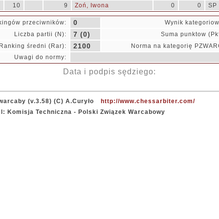
0
10
9
Zoń, Iwona
0
0
SP 
0
kingów przeciwników:
Wynik kategoriow
7 (0)
Liczba partii (N):
Suma punktow (Pkt
2100
Ranking średni (Rar):
Norma na kategorię PZWAR
Uwagi do normy:
Data i podpis sędziego:
warcaby (v.3.58) (C) A.Curyło
http://www.chessarbiter.com/
el: Komisja Techniczna - Polski Związek Warcabowy