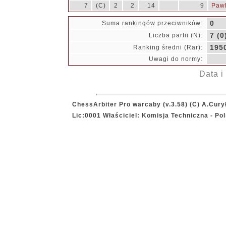
7
(C)
2
2
14
9
Pawl
0
Suma rankingów przeciwników:
7 (0
Liczba partii (N):
195
Ranking średni (Rar):
Uwagi do normy:
Data i
ChessArbiter Pro warcaby (v.3.58) (C) A.Cury
Lic:0001 Właściciel: Komisja Techniczna - P