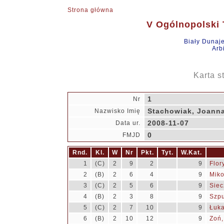
Strona główna
V Ogólnopolski T
Biały Dunaj
Arb
Karta s
1
Nr
Stachowiak, Joann
Nazwisko Imię
2008-11-07
Data ur.
0
FMJD
Rnd.
Kl.
W
Nr
Pkt.
Tyt.
W.Kat.
1
(C)
2
9
2
9
Flor
2
(B)
2
6
4
9
Miko
3
(C)
2
5
6
9
Siec
4
(B)
2
3
8
9
Szpu
5
(C)
2
7
10
9
Łuka
6
(B)
2
10
12
9
Zoń,