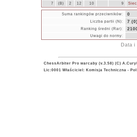
7
(B)
2
12
10
9
Siec
0
Suma rankingów przeciwników:
7 (0
Liczba partii (N):
210
Ranking średni (Rar):
Uwagi do normy:
Data i
ChessArbiter Pro warcaby (v.3.58) (C) A.Cury
Lic:0001 Właściciel: Komisja Techniczna - P