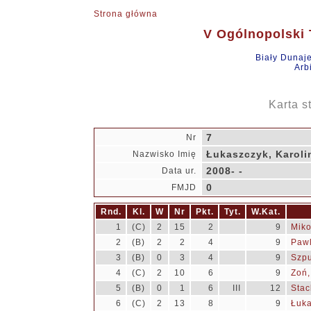
Strona główna
V Ogólnopolski T
Biały Dunaj
Arb
Karta s
7
Nr
Łukaszczyk, Karoli
Nazwisko Imię
2008- -
Data ur.
0
FMJD
Rnd.
Kl.
W
Nr
Pkt.
Tyt.
W.Kat.
1
(C)
2
15
2
9
Mik
2
(B)
2
2
4
9
Pawl
3
(B)
0
3
4
9
Szpu
4
(C)
2
10
6
9
Zoń,
5
(B)
0
1
6
III
12
Stac
6
(C)
2
13
8
9
Łuka