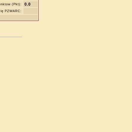
0.0
nktow (Pkt):
rię PZWARC: