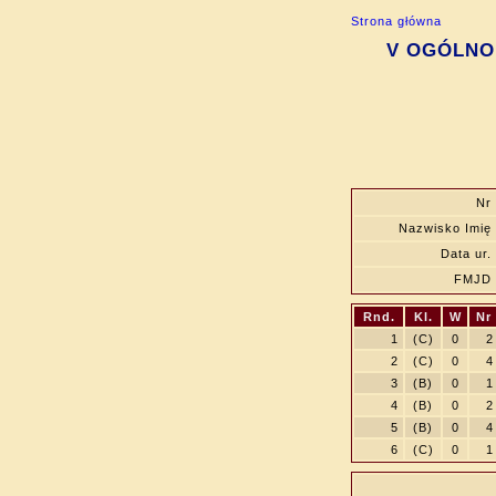
Strona główna
V OGÓLNOP
Nr
Nazwisko Imię
Data ur.
FMJD
Rnd.
Kl.
W
Nr
1
(C)
0
2
2
(C)
0
4
3
(B)
0
1
4
(B)
0
2
5
(B)
0
4
6
(C)
0
1