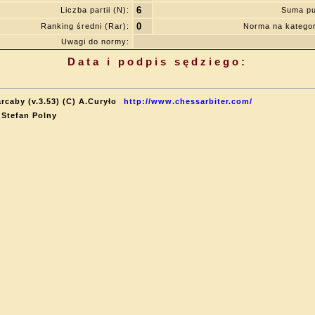
6
Liczba partii (N):
Suma pu
0
Ranking średni (Rar):
Norma na katego
Uwagi do normy:
Data i podpis sędziego:
rcaby (v.3.53) (C) A.Curyło
http://www.chessarbiter.com/
 Stefan Polny