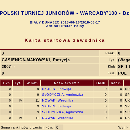
OLSKI TURNIEJ JUNIORÓW - WARCABY'100 - Dzi
BIAŁY DUNAJEC 2018-06-16/2018-06-17
Arbiter: Stefan Polny
Karta startowa zawodnika
3
0
Rank.
GĄSIENICA-MAKOWSKI, Patrycja
(Waga
Tyt.
2007- -
SP 1 
Klub
0
POL
Fed.
Pkt.
Tyt.
W.Kat.
Nazwisko Imię
FMJD
Rank.
0
9
SKUPIŃ, Jadwiga
0
0
SP
0
9
SŁODYCZKA, Agnieszka
0
0
SP
0
IV
11
NOWAK, Weronika
0
0
UK
0
9
SKUPIŃ, Jadwiga
0
0
SP
0
9
SŁODYCZKA, Agnieszka
0
0
SP
0
IV
11
NOWAK, Weronika
0
0
UK
0
Suma rankingów przeciwników:
Wynik 