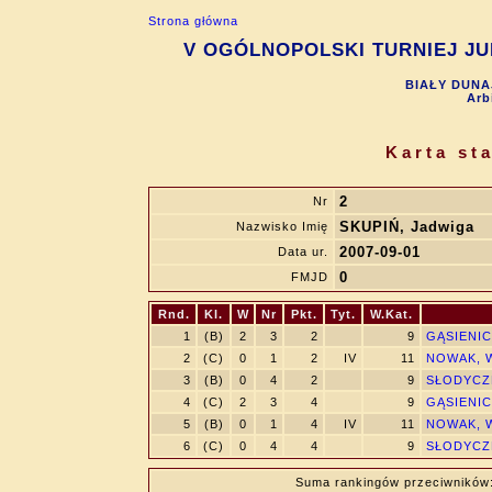
Strona główna
V OGÓLNOPOLSKI TURNIEJ JUN
BIAŁY DUNAJ
Arb
Karta st
2
Nr
SKUPIŃ, Jadwiga
Nazwisko Imię
2007-09-01
Data ur.
0
FMJD
Rnd.
Kl.
W
Nr
Pkt.
Tyt.
W.Kat.
1
(B)
2
3
2
9
GĄSIENIC
2
(C)
0
1
2
IV
11
NOWAK, W
3
(B)
0
4
2
9
SŁODYCZK
4
(C)
2
3
4
9
GĄSIENIC
5
(B)
0
1
4
IV
11
NOWAK, W
6
(C)
0
4
4
9
SŁODYCZK
Suma rankingów przeciwników