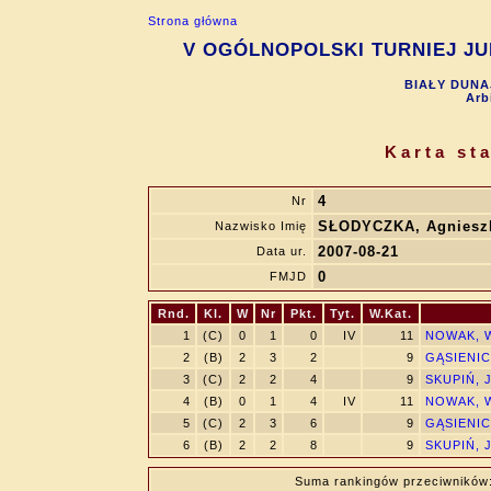
Strona główna
V OGÓLNOPOLSKI TURNIEJ JUN
BIAŁY DUNAJ
Arb
Karta st
4
Nr
SŁODYCZKA, Agniesz
Nazwisko Imię
2007-08-21
Data ur.
0
FMJD
Rnd.
Kl.
W
Nr
Pkt.
Tyt.
W.Kat.
1
(C)
0
1
0
IV
11
NOWAK, W
2
(B)
2
3
2
9
GĄSIENIC
3
(C)
2
2
4
9
SKUPIŃ, 
4
(B)
0
1
4
IV
11
NOWAK, W
5
(C)
2
3
6
9
GĄSIENIC
6
(B)
2
2
8
9
SKUPIŃ, 
Suma rankingów przeciwników