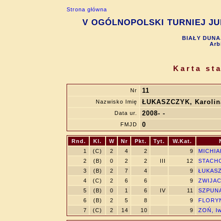
Strona główna
V OGÓLNOPOLSKI TURNIEJ JUN
BIAŁY DUNAJ
Arb
Karta st
11
Nr
ŁUKASZCZYK, Karolin
Nazwisko Imię
2008- -
Data ur.
0
FMJD
Rnd.
Kl.
W
Nr
Pkt.
Tyt.
W.Kat.
1
(C)
2
4
2
9
MICHIAK
2
(B)
0
2
2
III
12
STACHO
3
(B)
2
7
4
9
ŁUKASZ
4
(C)
2
6
6
9
ZWIJAC
5
(B)
0
1
6
IV
11
SZPUNA
6
(B)
2
5
8
9
FLORYN
7
(C)
2
14
10
9
ZOŃ, I