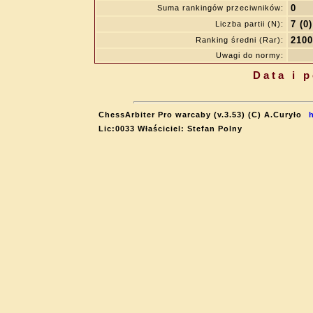
0
Suma rankingów przeciwników:
7 (0)
Liczba partii (N):
2100
Ranking średni (Rar):
Uwagi do normy:
Data i 
ChessArbiter Pro warcaby (v.3.53) (C) A.Curyło
Lic:0033 Właściciel: Stefan Polny