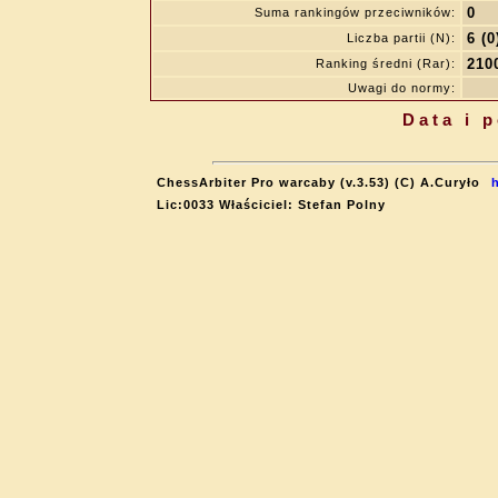
0
Suma rankingów przeciwników:
6 (0
Liczba partii (N):
210
Ranking średni (Rar):
Uwagi do normy:
Data i 
ChessArbiter Pro warcaby (v.3.53) (C) A.Curyło
Lic:0033 Właściciel: Stefan Polny