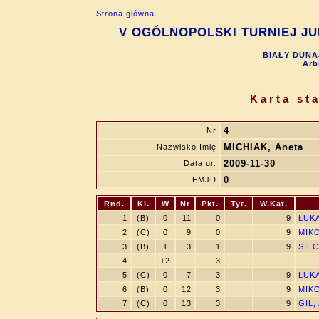
Strona główna
V OGÓLNOPOLSKI TURNIEJ JUN
BIAŁY DUNAJ
Arb
Karta st
4
Nr
MICHIAK, Aneta
Nazwisko Imię
2009-11-30
Data ur.
0
FMJD
Rnd.
Kl.
W
Nr
Pkt.
Tyt.
W.Kat.
1
(B)
0
11
0
9
ŁUKA
2
(C)
0
9
0
9
MIKO
3
(B)
1
3
1
9
SIEC
4
-
+2
3
5
(C)
0
7
3
9
ŁUKA
6
(B)
0
12
3
9
MIKO
7
(C)
0
13
3
9
GIL,