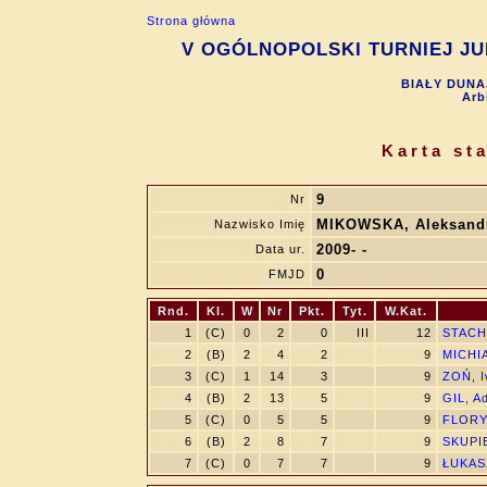
Strona główna
V OGÓLNOPOLSKI TURNIEJ JUN
BIAŁY DUNAJ
Arb
Karta st
9
Nr
MIKOWSKA, Aleksand
Nazwisko Imię
2009- -
Data ur.
0
FMJD
Rnd.
Kl.
W
Nr
Pkt.
Tyt.
W.Kat.
1
(C)
0
2
0
III
12
STACH
2
(B)
2
4
2
9
MICHIA
3
(C)
1
14
3
9
ZOŃ, 
4
(B)
2
13
5
9
GIL, A
5
(C)
0
5
5
9
FLORYN
6
(B)
2
8
7
9
SKUPIE
7
(C)
0
7
7
9
ŁUKASZ