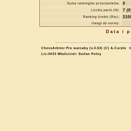
0
Suma rankingów przeciwników:
7 (0
Liczba partii (N):
210
Ranking średni (Rar):
Uwagi do normy:
Data i 
ChessArbiter Pro warcaby (v.3.53) (C) A.Curyło
Lic:0033 Właściciel: Stefan Polny