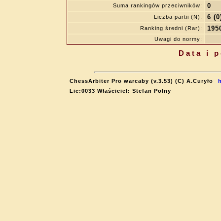
0
Suma rankingów przeciwników:
6 (0
Liczba partii (N):
195
Ranking średni (Rar):
Uwagi do normy:
Data i 
ChessArbiter Pro warcaby (v.3.53) (C) A.Curyło
Lic:0033 Właściciel: Stefan Polny