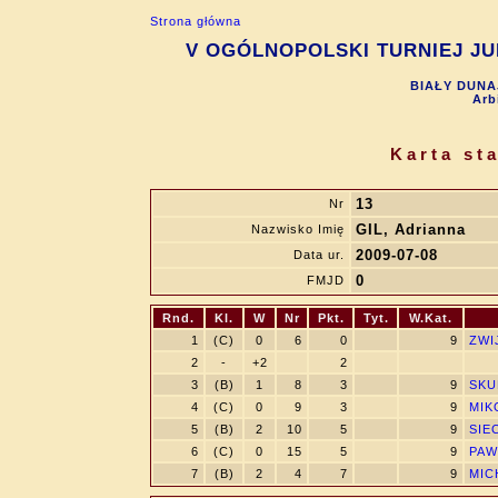
Strona główna
V OGÓLNOPOLSKI TURNIEJ JUN
BIAŁY DUNAJ
Arb
Karta st
13
Nr
GIL, Adrianna
Nazwisko Imię
2009-07-08
Data ur.
0
FMJD
Rnd.
Kl.
W
Nr
Pkt.
Tyt.
W.Kat.
1
(C)
0
6
0
9
ZWI
2
-
+2
2
3
(B)
1
8
3
9
SKU
4
(C)
0
9
3
9
MIK
5
(B)
2
10
5
9
SIEC
6
(C)
0
15
5
9
PAW
7
(B)
2
4
7
9
MIC