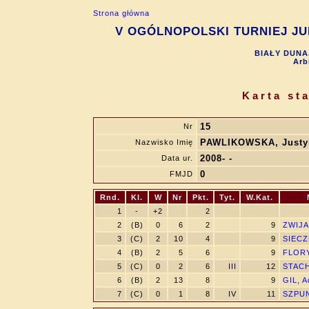
Strona główna
V OGÓLNOPOLSKI TURNIEJ JUN
BIAŁY DUNAJ
Arb
Karta st
15
Nr
PAWLIKOWSKA, Justy
Nazwisko Imię
2008- -
Data ur.
0
FMJD
Rnd.
Kl.
W
Nr
Pkt.
Tyt.
W.Kat.
1
-
+2
2
2
(B)
0
6
2
9
ZWIJA
3
(C)
2
10
4
9
SIECZ
4
(B)
2
5
6
9
FLORY
5
(C)
0
2
6
III
12
STACH
6
(B)
2
13
8
9
GIL, A
7
(C)
0
1
8
IV
11
SZPUN