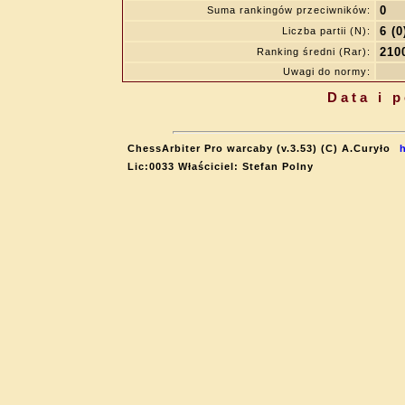
0
Suma rankingów przeciwników:
6 (0
Liczba partii (N):
210
Ranking średni (Rar):
Uwagi do normy:
Data i 
ChessArbiter Pro warcaby (v.3.53) (C) A.Curyło
Lic:0033 Właściciel: Stefan Polny