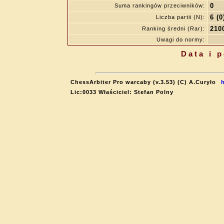
0
Suma rankingów przeciwników:
6 (0
Liczba partii (N):
210
Ranking średni (Rar):
Uwagi do normy:
Data i 
ChessArbiter Pro warcaby (v.3.53) (C) A.Curyło
Lic:0033 Właściciel: Stefan Polny