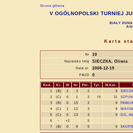
Strona główna
V OGÓLNOPOLSKI TURNIEJ JUN
BIAŁY DUNAJ
Arb
Karta st
10
Nr
SIECZKA, Oliwia
Nazwisko Imię
2008-12-19
Data ur.
0
FMJD
Rnd.
Kl.
W
Nr
Pkt.
Tyt.
W.Kat.
1
(B)
2
3
2
9
SIECZK
2
(C)
0
1
2
IV
11
SZPUNA
3
(B)
0
15
2
9
PAWLI
4
(C)
1
12
3
9
MIKOW
5
(C)
0
13
3
9
GIL, A
6
-
+2
5
7
(B)
0
8
5
9
SKUPIE