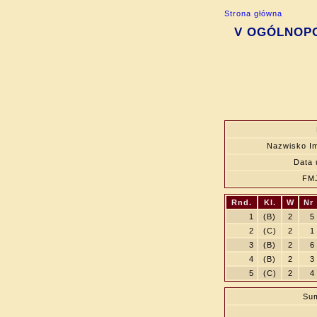
Strona główna
V OGÓLNOPOL
Nazwisko I
Data 
FM
Rnd.
Kl.
W
Nr
1
(B)
2
5
2
(C)
2
1
3
(B)
2
6
4
(B)
2
3
5
(C)
2
4
Sum