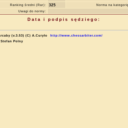
325
Ranking średni (Rar):
Norma na kategor
Uwagi do normy:
Data i podpis sędziego:
rcaby (v.3.53) (C) A.Curyło
http://www.chessarbiter.com/
 Stefan Polny