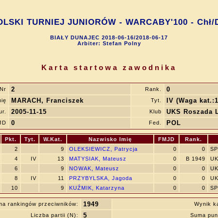
SKI TURNIEJ JUNIORÓW - WARCABY'100 - Chł/D
BIAŁY DUNAJEC 2018-06-16/2018-06-17
Arbiter: Stefan Polny
Karta startowa zawodnika
2
0
Nr
Rank.
MARACH, Franciszek
IV (Waga kat.:1
mię
Tyt.
2005-11-15
UKS Roszada 
ur.
Klub
0
POL
JD
Fed.
Pkt.
Tyt.
W.Kat.
Nazwisko Imię
FMJD
Rank.
2
9
OLEKSIEWICZ, Patrycja
0
0
SP
4
IV
13
MATYSIAK, Mateusz
0
B 1949
UK
6
9
NOWAK, Mateusz
0
0
UK
8
IV
11
PRZYBYLSKA, Jagoda
0
0
UK
10
9
KUŹMIK, Katarzyna
0
0
SP
1949
a rankingów przeciwników:
Wynik k
5
Liczba partii (N):
Suma pun