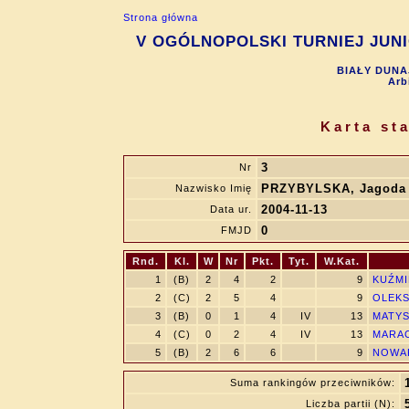
Strona główna
V OGÓLNOPOLSKI TURNIEJ JUNIO
BIAŁY DUNAJ
Arb
Karta st
3
Nr
PRZYBYLSKA, Jagoda
Nazwisko Imię
2004-11-13
Data ur.
0
FMJD
Rnd.
Kl.
W
Nr
Pkt.
Tyt.
W.Kat.
1
(B)
2
4
2
9
KUŹMI
2
(C)
2
5
4
9
OLEKS
3
(B)
0
1
4
IV
13
MATYS
4
(C)
0
2
4
IV
13
MARAC
5
(B)
2
6
6
9
NOWAK
Suma rankingów przeciwników:
Liczba partii (N):