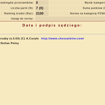
0
rankingów przeciwników:
Wynik kategor
7 (0)
Liczba partii (N):
Suma punktow (
2100
Ranking średni (Rar):
Norma na kategorię PZW
Uwagi do normy:
Data i podpis sędziego:
rcaby (v.3.53) (C) A.Curyło
http://www.chessarbiter.com/
 Stefan Polny