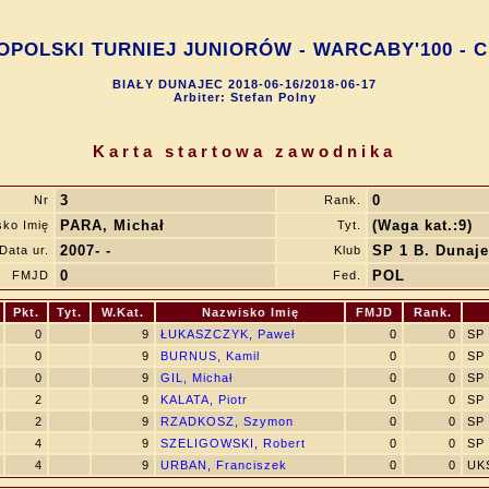
POLSKI TURNIEJ JUNIORÓW - WARCABY'100 - Ch
BIAŁY DUNAJEC 2018-06-16/2018-06-17
Arbiter: Stefan Polny
Karta startowa zawodnika
3
0
Nr
Rank.
PARA, Michał
(Waga kat.:9)
ko Imię
Tyt.
2007- -
SP 1 B. Dunaj
Data ur.
Klub
0
POL
FMJD
Fed.
Pkt.
Tyt.
W.Kat.
Nazwisko Imię
FMJD
Rank.
0
9
ŁUKASZCZYK, Paweł
0
0
SP 
0
9
BURNUS, Kamil
0
0
SP 
0
9
GIL, Michał
0
0
SP 
2
9
KALATA, Piotr
0
0
SP 
2
9
RZADKOSZ, Szymon
0
0
SP 
4
9
SZELIGOWSKI, Robert
0
0
SP 
4
9
URBAN, Franciszek
0
0
UK