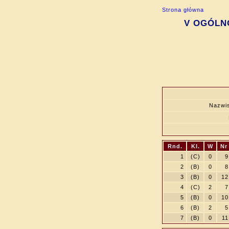
Strona główna
V OGÓLNO
Nazwis
Rnd.
Kl.
W
Nr
1
(C)
0
9
2
(B)
0
8
3
(B)
0
12
4
(C)
2
7
5
(B)
0
10
6
(B)
2
5
7
(B)
0
11