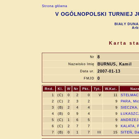
Strona główna
V OGÓLNOPOLSKI TURNIEJ JU
BIAŁY DUNAJ
Arb
Karta st
8
Nr
BURNUS, Kamil
Nazwisko Imię
2007-01-13
Data ur.
0
FMJD
Rnd.
Kl.
W
Nr
Pkt.
Tyt.
W.Kat.
Nazw
1
(C)
0
2
0
V
11
STELMACH
2
(C)
2
3
2
9
PARA, Mic
3
(B)
2
4
4
9
SIECZKA,
4
(B)
0
9
4
9
ŁUKASZCZ
5
(C)
1
6
5
9
ANDRZEJ
6
(C)
2
7
7
9
KALATA, P
7
(B)
0
1
7
III
15
SITEŃ, D