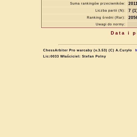
201
Suma rankingów przeciwników:
7 (1
Liczba partii (N):
205
Ranking średni (Rar):
Uwagi do normy:
Data i 
ChessArbiter Pro warcaby (v.3.53) (C) A.Curyło
Lic:0033 Właściciel: Stefan Polny