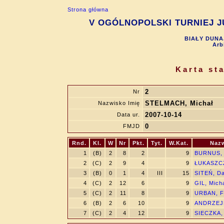
Strona główna
V OGÓLNOPOLSKI TURNIEJ JU
BIAŁY DUNAJ
Arb
Karta st
2
Nr
STELMACH, Michał
Nazwisko Imię
2007-10-14
Data ur.
0
FMJD
Rnd.
Kl.
W
Nr
Pkt.
Tyt.
W.Kat.
Nazw
1
(B)
2
8
2
9
BURNUS, 
2
(C)
2
9
4
9
ŁUKASZCZ
3
(B)
0
1
4
III
15
SITEŃ, D
4
(C)
2
12
6
9
GIL, Mich
5
(C)
2
11
8
9
URBAN, F
6
(B)
2
6
10
9
ANDRZEJ
7
(C)
2
4
12
9
SIECZKA,