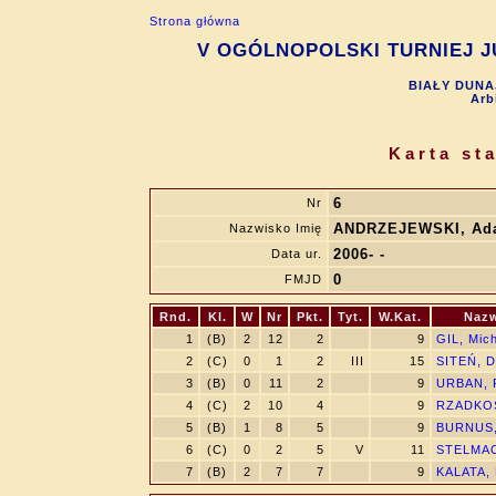
Strona główna
V OGÓLNOPOLSKI TURNIEJ JU
BIAŁY DUNAJ
Arb
Karta st
6
Nr
ANDRZEJEWSKI, Ad
Nazwisko Imię
2006- -
Data ur.
0
FMJD
Rnd.
Kl.
W
Nr
Pkt.
Tyt.
W.Kat.
Nazw
1
(B)
2
12
2
9
GIL, Mich
2
(C)
0
1
2
III
15
SITEŃ, D
3
(B)
0
11
2
9
URBAN, 
4
(C)
2
10
4
9
RZADKOS
5
(B)
1
8
5
9
BURNUS,
6
(C)
0
2
5
V
11
STELMAC
7
(B)
2
7
7
9
KALATA, 