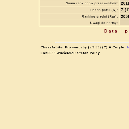
201
Suma rankingów przeciwników:
7 (1
Liczba partii (N):
205
Ranking średni (Rar):
Uwagi do normy:
Data i 
ChessArbiter Pro warcaby (v.3.53) (C) A.Curyło
Lic:0033 Właściciel: Stefan Polny