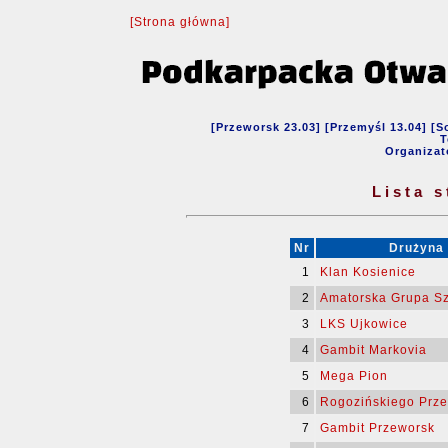
[Strona główna]
[Przeworsk 23.03] [Przemyśl 13.04] [S
T
Organizat
Lista 
Nr
Drużyna
1
Klan Kosienice
2
Amatorska Grupa S
3
LKS Ujkowice
4
Gambit Markovia
5
Mega Pion
6
Rogozińskiego Prze
7
Gambit Przeworsk