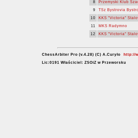
8
Przemyski Klub Sz
9
TSz Bystrovia Bystr
10
KKS "Victoria" Stal
11
MKS Radymno
12
KKS "Victoria" Stal
ChessArbiter Pro (v.4.28) (C) A.Curyło
http:/
Lic:0191 Właściciel: ZSOiZ w Przeworsku