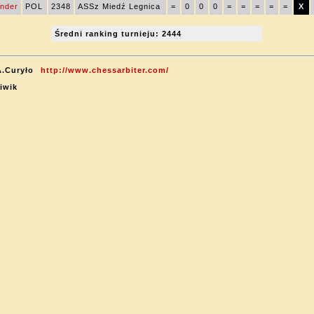
ander
POL
2348
ASSz Miedź Legnica
=
0
0
0
=
=
=
=
=
X
Średni ranking turnieju: 2444
A.Curyło
http://www.chessarbiter.com/
Siwik