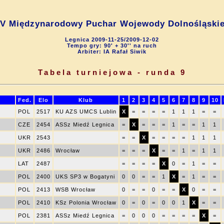
V Międzynarodowy Puchar Wojewody Dolnośląski
Legnica 2009-11-25/2009-12-02
Tempo gry: 90' + 30'' na ruch
Arbiter: IA Rafał Siwik
Tabela turniejowa - runda 9
Fed.
Elo
Klub
1
2
3
4
5
6
7
8
9
10
z
POL
2517
KU AZS UMCS Lublin
X
=
=
=
=
1
1
1
=
=
CZE
2454
ASSz Miedź Legnica
=
X
=
=
=
1
=
=
1
1
UKR
2543
=
=
X
=
=
=
=
1
1
1
UKR
2486
Wrocław
=
=
=
X
=
=
1
=
1
1
LAT
2487
=
=
=
=
X
0
=
1
=
=
POL
2400
UKS SP3 w Bogatyni
0
0
=
=
1
X
=
1
=
=
POL
2413
WSB Wrocław
0
=
=
0
=
=
X
0
=
=
POL
2410
KSz Polonia Wrocław
0
=
0
=
0
0
1
X
=
=
POL
2381
ASSz Miedź Legnica
=
0
0
0
=
=
=
=
X
=