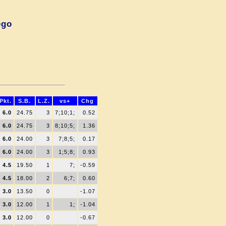
ego
Pkt.
S.B.
L.Z.
vs+
Chg
6.0
24.75
3
7;10;1;
0.52
6.0
24.75
3
8;10;5;
1.36
6.0
24.00
3
7;8;5;
0.17
6.0
24.00
3
1;5;8;
0.93
4.5
19.50
1
7;
-0.59
4.5
18.00
2
6;7;
0.60
3.0
13.50
0
-1.07
3.0
12.00
1
1;
-1.04
3.0
12.00
0
-0.67