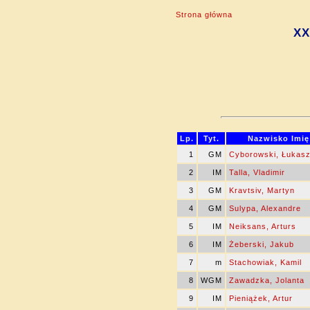
Strona główna
XX
Lp.
Tyt.
Nazwisko Imię
1
GM
Cyborowski, Łukas
2
IM
Talla, Vladimir
3
GM
Kravtsiv, Martyn
4
GM
Sulypa, Alexandre
5
IM
Neiksans, Arturs
6
IM
Żeberski, Jakub
7
m
Stachowiak, Kamil
8
WGM
Zawadzka, Jolanta
9
IM
Pieniążek, Artur