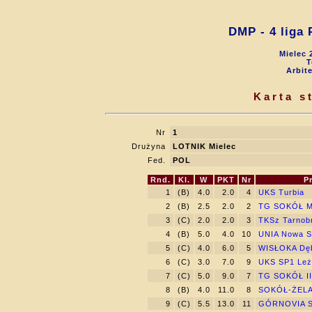
DMP - 4 liga
Mielec 
T
Arbit
Karta s
Nr
1
Drużyna
LOTNIK Mielec
Fed.
POL
Rnd.
Kl.
W
PKT
Nr
P
1
(B)
4.0
2.0
4
UKS Turbia
2
(B)
2.5
2.0
2
TG SOKÓŁ M
3
(C)
2.0
2.0
3
TKSz Tarnob
4
(B)
5.0
4.0
10
UNIA Nowa S
5
(C)
4.0
6.0
5
WISŁOKA Dę
6
(C)
3.0
7.0
9
UKS SP1 Leż
7
(C)
5.0
9.0
7
TG SOKÓŁ II
8
(B)
4.0
11.0
8
SOKÓŁ-ŻELA
9
(C)
5.5
13.0
11
GÓRNOVIA S