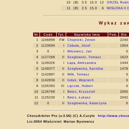
10
(B)
3.5
15.0
12
ORZEŁ Rudn
11
(B)
2.5
15.0
6
WISŁOKA II 
Wykaz za
Nr
Code
Tyt.
Nazwisko Imię
Fed.
Elo
1
1106899
FM
Chojnicki, Zenon
2240
2
1133594
I
Cebula, Józef
1954
3
0
I
Milcewicz, Jan
0
4
1127268
II
Szeglowski, Tomasz
1623
5
1149326
I
Łapa, Aleksandra
1444
6
1149377
II
Szeglowska, Karolina
1478
7
1142887
II
Wilk, Tomasz
0
8
1142836
II
Indyk, Wojciech
0
9
1155393
III
Lączak, Hubert
0
10
1126768
I
Bełzo, Krzysztof
2005
11
1125230
I
Bełzo, Łukasz
2042
12
0
II
Szeglowska, Katarzyna
0
ChessArbiter Pro (v.3.56) (C) A.Curyło
http://www.chess
Lic:0054 Właściciel: Marian Bysiewicz