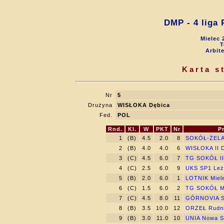
DMP - 4 liga
Mielec 
T
Arbit
Karta s
Nr
5
Drużyna
WISŁOKA Dębica
Fed.
POL
Rnd.
Kl.
W
PKT
Nr
P
1
(B)
4.5
2.0
8
SOKÓŁ-ŻELA
2
(B)
4.0
4.0
6
WISŁOKA II 
3
(C)
4.5
6.0
7
TG SOKÓŁ II
4
(C)
2.5
6.0
9
UKS SP1 Leż
5
(B)
2.0
6.0
1
LOTNIK Miel
6
(C)
1.5
6.0
2
TG SOKÓŁ M
7
(C)
4.5
8.0
11
GÓRNOVIA S
8
(B)
3.5
10.0
12
ORZEŁ Rudn
9
(B)
3.0
11.0
10
UNIA Nowa S