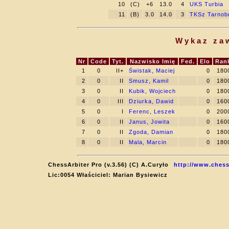
10
(C)
+6
13.0
4
UKS Turbia
11
(B)
3.0
14.0
3
TKSz Tarnob
Wykaz za
Nr
Code
Tyt.
Nazwisko Imię
Fed.
Elo
Ran
1
0
II+
Świstak, Maciej
0
180
2
0
II
Smusz, Kamil
0
180
3
0
II
Kubik, Wojciech
0
180
4
0
III
Dziurka, Dawid
0
160
5
0
I
Ferenc, Leszek
0
200
6
0
II
Janus, Jowita
0
160
7
0
II
Zgoda, Damian
0
180
8
0
II
Mala, Marcin
0
180
ChessArbiter Pro (v.3.56) (C) A.Curyło
http://www.chess
Lic:0054 Właściciel: Marian Bysiewicz