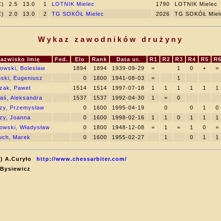
C)
2.5
13.0
1
LOTNIK Mielec
1790
LOTNIK Mielec
C)
2.0
13.0
2
TG SOKÓŁ Mielec
2026
TG SOKÓŁ Miel
Wykaz zawodników drużyny
azwisko Imię
Fed.
Elo
Rank
Data ur.
R1
R2
R3
R4
R5
R
kowski, Bolesław
1894
1894
1939-09-29
=
1
0
+
=
ski, Eugeniusz
0
1800
1941-08-03
=
1
zak, Paweł
1514
1514
1997-07-18
1
1
1
1
1
1
aś, Aleksandra
1537
1537
1992-04-30
1
=
0
zy, Przemysław
0
1600
1995-04-19
0
0
1
0
zy, Joanna
0
1600
1998-02-16
1
1
0
1
1
1
owski, Władysław
0
1800
1948-12-08
=
1
=
1
0
=
uch, Marek
0
1600
1955-02-27
1
0
1
1
C) A.Curyło
http://www.chessarbiter.com/
 Bysiewicz