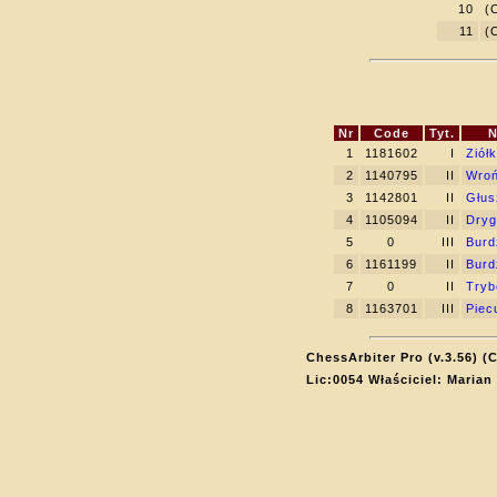
10
(
11
(
Nr
Code
Tyt.
N
1
1181602
I
Ziół
2
1140795
II
Wroń
3
1142801
II
Głus
4
1105094
II
Dryg
5
0
III
Burd
6
1161199
II
Burd
7
0
II
Tryb
8
1163701
III
Piec
ChessArbiter Pro (v.3.56) (
Lic:0054 Właściciel: Marian