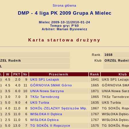
Strona główna
DMP - 4 liga PK 2009 Grupa A Mielec
Mielec 2009-10-11/2010-01-24
Tempo gry: P'60
Arbiter: Marian Bysiewicz
Karta startowa drużyny
Rank.
1658
ZEŁ Rudnik
Klub
ORZEŁ Rudni
L
l.
W
PKT
Nr
Przeciwnik
Rank
Klub
B)
4.5
2.0
9
UKS SP1 Leżajsk
1641
UKS SP1 Leżajs
B)
4.5
4.0
11
GÓRNOVIA SMAK Górno
1665
GÓRNOVIA SMA
B)
3.5
6.0
10
UNIA Nowa Sarzyna
1871
UNIA Nowa Sar
C)
3.0
7.0
3
TKSz Tarnobrzeg
1865
TKSz Tarnobrze
C)
5.0
9.0
4
UKS Turbia
1635
UKS Turbia
B)
4.0
11.0
8
SOKÓŁ-ŻELAZNY Sędziszów Młp.
1867
TG SOKÓŁ Rop
C)
2.5
11.0
6
WISŁOKA II Dębica
1767
WISŁOKA Dębic
C)
2.5
11.0
5
WISŁOKA Dębica
1767
WISŁOKA Dębic
B)
5.0
13.0
7
TG SOKÓŁ II Ropczyce
1575
TG SOKÓŁ Rop