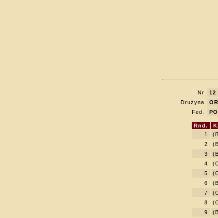
Nr
12
Drużyna
OR
Fed.
PO
Rnd.
K
1
(
2
(
3
(
4
(
5
(
6
(
7
(
8
(
9
(