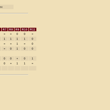
ec
6
R7
R8
R9
R10
R11
=
=
0
0
=
1
1
1
1
0
=
=
1
=
0
=
0
1
0
0
0
0
+
0
1
0
=
1
1
=