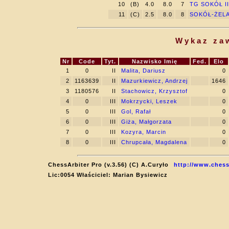
10
(B)
4.0
8.0
7
TG SOKÓŁ II
11
(C)
2.5
8.0
8
SOKÓŁ-ŻELA
Wykaz za
Nr
Code
Tyt.
Nazwisko Imię
Fed.
Elo
1
0
II
Malita, Dariusz
0
2
1163639
II
Mazurkiewicz, Andrzej
1646
3
1180576
II
Stachowicz, Krzysztof
0
4
0
III
Mokrzycki, Leszek
0
5
0
III
Gol, Rafał
0
6
0
III
Giża, Małgorzata
0
7
0
III
Kozyra, Marcin
0
8
0
III
Chrupcała, Magdalena
0
ChessArbiter Pro (v.3.56) (C) A.Curyło
http://www.chess
Lic:0054 Właściciel: Marian Bysiewicz