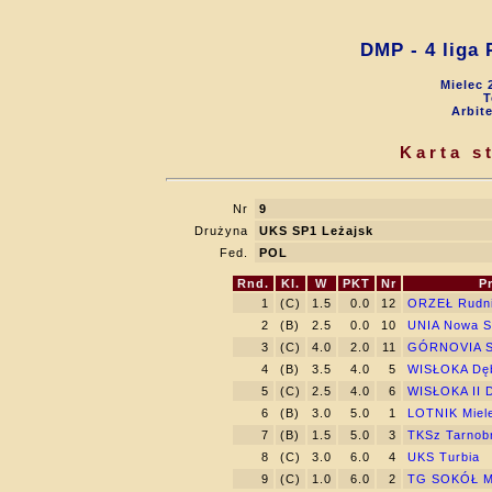
DMP - 4 liga
Mielec 
T
Arbit
Karta s
Nr
9
Drużyna
UKS SP1 Leżajsk
Fed.
POL
Rnd.
Kl.
W
PKT
Nr
P
1
(C)
1.5
0.0
12
ORZEŁ Rudn
2
(B)
2.5
0.0
10
UNIA Nowa S
3
(C)
4.0
2.0
11
GÓRNOVIA S
4
(B)
3.5
4.0
5
WISŁOKA Dę
5
(C)
2.5
4.0
6
WISŁOKA II 
6
(B)
3.0
5.0
1
LOTNIK Miel
7
(B)
1.5
5.0
3
TKSz Tarnob
8
(C)
3.0
6.0
4
UKS Turbia
9
(C)
1.0
6.0
2
TG SOKÓŁ M