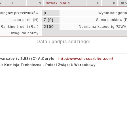
4
3
9
Nowak, Maria
0
0
UKS
0
kingów przeciwników:
Wynik kategori
7 (0)
Liczba partii (N):
Suma punktow (P
2100
Ranking średni (Rar):
Norma na kategorię PZWA
Uwagi do normy:
Data i podpis sędziego:
warcaby (v.3.58) (C) A.Curyło
http://www.chessarbiter.com/
el: Komisja Techniczna - Polski Związek Warcabowy