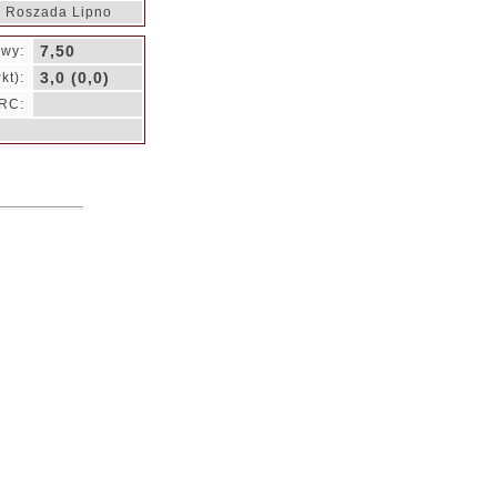
 Roszada Lipno
7,50
owy:
3,0 (0,0)
kt):
RC: