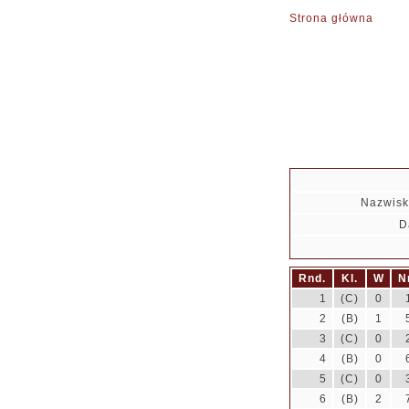
Strona główna
Nazwisk
D
Rnd.
Kl.
W
N
1
(C)
0
2
(B)
1
3
(C)
0
4
(B)
0
5
(C)
0
6
(B)
2