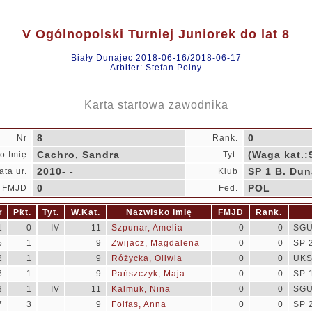
V Ogólnopolski Turniej Juniorek do lat 8
Biały Dunajec 2018-06-16/2018-06-17
Arbiter: Stefan Polny
Karta startowa zawodnika
8
0
Nr
Rank.
Cachro, Sandra
(Waga kat.:
o Imię
Tyt.
2010- -
SP 1 B. Dun
ata ur.
Klub
0
POL
FMJD
Fed.
r
Pkt.
Tyt.
W.Kat.
Nazwisko Imię
FMJD
Rank.
1
0
IV
11
Szpunar, Amelia
0
0
SGU
5
1
9
Zwijacz, Magdalena
0
0
SP 
2
1
9
Różycka, Oliwia
0
0
UKS
6
1
9
Pańszczyk, Maja
0
0
SP 
3
1
IV
11
Kalmuk, Nina
0
0
SGU
7
3
9
Folfas, Anna
0
0
SP 