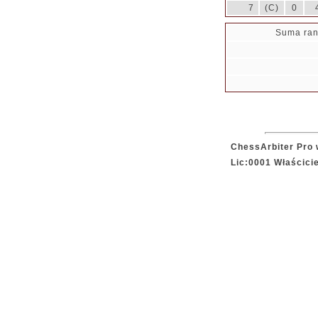
7
(C)
0
Suma ran
ChessArbiter Pro 
Lic:0001 Właścici