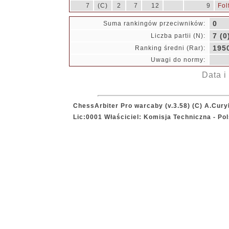
7
(C)
2
7
12
9
Fol
0
Suma rankingów przeciwników:
7 (0
Liczba partii (N):
195
Ranking średni (Rar):
Uwagi do normy:
Data i
ChessArbiter Pro warcaby (v.3.58) (C) A.Cury
Lic:0001 Właściciel: Komisja Techniczna - P