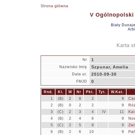
Strona główna
V Ogólnopolski 
Biały Dunaj
Arb
Karta s
1
Nr
Szpunar, Amelia
Nazwisko Imię
2010-09-30
Data ur.
0
FMJD
Rnd.
Kl.
W
Nr
Pkt.
Tyt.
W.Kat.
1
(B)
2
8
2
9
Cac
2
(B)
0
2
2
9
Róż
3
(C)
2
3
4
IV
11
Kal
4
(B)
2
4
6
9
Now
5
(C)
2
5
8
9
Zwi
6
(B)
2
6
10
9
Pań