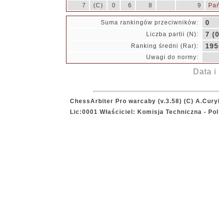
7
(C)
0
6
8
9
Pań
0
Suma rankingów przeciwników:
7 (0
Liczba partii (N):
195
Ranking średni (Rar):
Uwagi do normy:
Data i
ChessArbiter Pro warcaby (v.3.58) (C) A.Cury
Lic:0001 Właściciel: Komisja Techniczna - P