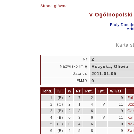
Strona główna
V Ogólnopolski 
Biały Dunaj
Arb
Karta s
2
Nr
Różycka, Oliwia
Nazwisko Imię
2011-01-05
Data ur.
0
FMJD
Rnd.
Kl.
W
Nr
Pkt.
Tyt.
W.Kat.
1
(B)
2
7
2
9
Fol
2
(C)
2
1
4
IV
11
Szp
3
(B)
2
8
6
9
Cac
4
(B)
0
3
6
IV
11
Kal
5
(C)
0
4
6
9
Now
6
(B)
2
5
8
9
Zwi