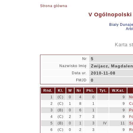
Strona główna
V Ogólnopolski 
Biały Dunaj
Arb
Karta s
5
Nr
Zwijacz, Magdale
Nazwisko Imię
2010-11-08
Data ur.
0
FMJD
Rnd.
Kl.
W
Nr
Pkt.
Tyt.
W.Kat.
1
(C)
0
4
0
9
N
2
(C)
1
8
1
9
C
3
(B)
0
6
1
9
P
4
(C)
2
7
3
9
F
5
(B)
0
1
3
IV
11
S
6
(C)
0
2
3
9
R