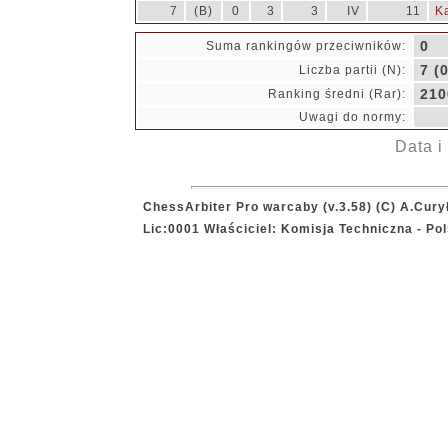
7
(B)
0
3
3
IV
11
K
0
Suma rankingów przeciwników:
7 (0
Liczba partii (N):
210
Ranking średni (Rar):
Uwagi do normy:
Data i
ChessArbiter Pro warcaby (v.3.58) (C) A.Cury
Lic:0001 Właściciel: Komisja Techniczna - P