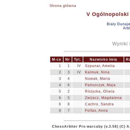
Strona główna
V Ogólnopolski 
Biały Dunaj
Arb
Wyniki 
M-ce
Nr
Tyt.
Nazwisko Imię
R
1
1
IV
Szpunar, Amelia
2
3
IV
Kalmuk, Nina
3
4
Nowak, Maria
4
6
Pańszczyk, Maja
5
2
Różycka, Oliwia
6
5
Zwijacz, Magdalena
6
8
Cachro, Sandra
8
7
Folfas, Anna
ChessArbiter Pro warcaby (v.3.58) (C) A