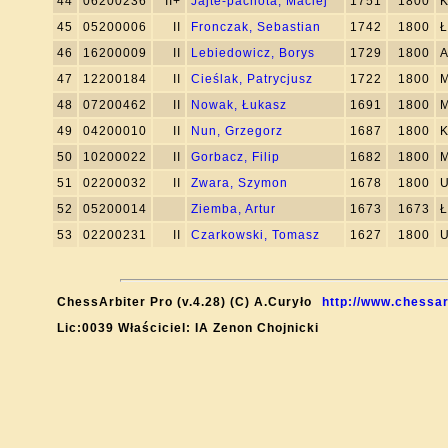
44
06200236
II+
Jajte-pachota, Maciej
1751
1800
K
45
05200006
II
Fronczak, Sebastian
1742
1800
Ł
46
16200009
II
Lebiedowicz, Borys
1729
1800
A
47
12200184
II
Cieślak, Patrycjusz
1722
1800
M
48
07200462
II
Nowak, Łukasz
1691
1800
M
49
04200010
II
Nun, Grzegorz
1687
1800
K
50
10200022
II
Gorbacz, Filip
1682
1800
M
51
02200032
II
Zwara, Szymon
1678
1800
U
52
05200014
Ziemba, Artur
1673
1673
Ł
53
02200231
II
Czarkowski, Tomasz
1627
1800
U
ChessArbiter Pro (v.4.28) (C) A.Curyło
http://www.chessar
Lic:0039 Właściciel: IA Zenon Chojnicki