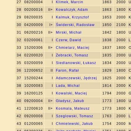
27
08200004
I
Klimek, Marcin
1863
2000
U
28
00200016
II+
Kowalczyk, Adam
1863
1800
K
29
08200035
I
Kalmuk, Krzysztof
1853
2000
K
30
04200009
I+
Świderski, Radosław
1850
2100
K
31
06200216
II+
Mirski, Michał
1842
1800
U
32
03200061
I
Czerw, Dawid
1838
2000
L
33
15200306
II+
Chmielarz, Maciej
1837
1800
O
34
02200020
I
Żebracki, Tomasz
1835
2000
U
35
03200059
I
Siedlanowski, Łukasz
1834
2000
U
36
12200652
II
Faron, Rafał
1829
1800
C
37
15200244
I
Adamczewski, Jędrzej
1825
2000
K
38
10200083
I
Lada, Michal
1814
2000
K
39
16200125
I
Kowalski, Maciej
1794
2000
G
40
09200004
II+
Gładysz, Jakub
1773
1800
U
41
12200610
II+
Kosmala, Mateusz
1773
1800
K
42
09200008
I
Szeglowski, Tomasz
1763
2000
L
43
01200065
I
Chmielewski, Jakub
1754
2000
M