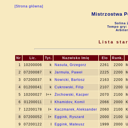
[Strona główna]
Mistrzostwa P
Solina 
Tempo gry: 9
Arbite
Lista st
Nr
Lic.
Tyt.
Nazwisko Imię
Elo
Rank.
1
10200006
k
Nasuta, Grzegorz
2261
2200
M
2
07200087
k
Jarmuła, Paweł
2225
2200
M
3
07200037
k
Nowicki, Bartosz
2163
2200
M
4
01200041
k
Cukrowski, Filip
2107
2200
U
5
10200027
I++
Żochowski, Kacper
2070
2100
M
6
01200011
I
Khamidov, Komil
2066
2000
K
7
12200178
I+
Kaczmarek, Aleksander
2060
2100
K
8
07200052
I+
Eggink, Ryszard
2000
2100
U
9
07200122
I
Eggink, Mateusz
1999
2000
U