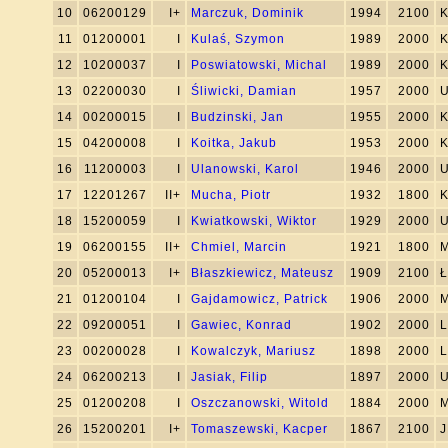
10
06200129
I+
Marczuk, Dominik
1994
2100
K
11
01200001
I
Kulaś, Szymon
1989
2000
K
12
10200037
I
Poswiatowski, Michal
1989
2000
K
13
02200030
I
Śliwicki, Damian
1957
2000
U
14
00200015
I
Budzinski, Jan
1955
2000
K
15
04200008
I
Koitka, Jakub
1953
2000
K
16
11200003
I
Ulanowski, Karol
1946
2000
U
17
12201267
II+
Mucha, Piotr
1932
1800
K
18
15200059
I
Kwiatkowski, Wiktor
1929
2000
U
19
06200155
II+
Chmiel, Marcin
1921
1800
M
20
05200013
I+
Błaszkiewicz, Mateusz
1909
2100
Ł
21
01200104
I
Gajdamowicz, Patrick
1906
2000
M
22
09200051
I
Gawiec, Konrad
1902
2000
L
23
00200028
I
Kowalczyk, Mariusz
1898
2000
L
24
06200213
I
Jasiak, Filip
1897
2000
U
25
01200208
I
Oszczanowski, Witold
1884
2000
M
26
15200201
I+
Tomaszewski, Kacper
1867
2100
J