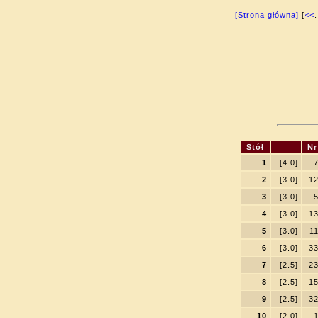
[Strona główna]
[
<<
.
Stół
Nr
1
[4.0]
2
[3.0]
1
3
[3.0]
4
[3.0]
1
5
[3.0]
1
6
[3.0]
3
7
[2.5]
2
8
[2.5]
1
9
[2.5]
3
10
[2.0]