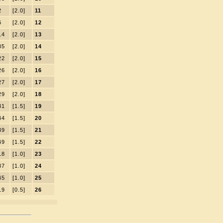
2
[2.0]
11
6
[2.0]
12
14
[2.0]
13
35
[2.0]
14
22
[2.0]
15
26
[2.0]
16
27
[2.0]
17
29
[2.0]
18
31
[1.5]
19
44
[1.5]
20
39
[1.5]
21
49
[1.5]
22
18
[1.0]
23
37
[1.0]
24
45
[1.0]
25
19
[0.5]
26