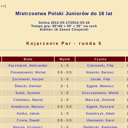
.
>>
]
Mistrzostwa Polski Juniorów do 16 lat
Solina 2012-03-17/2012-03-24
Tempo gry: 90'/40 + 30' + 30'' na ruch
Arbiter: IA Zenon Chojnicki
Kojarzenie Par - runda 5
Biale
Wynik
Czarne
7
Kaczmarek, Aleksander
1 - 0
Cukrowski, Filip
2
Poswiatowski, Michal
0.5 - 0.5
Nowicki, Bartosz
5
Żochowski, Kacper
1 - 0
Jasiak, Filip
3
Śliwicki, Damian
0 - 1
Eggink, Mateusz
1
Kulaś, Szymon
1 - 0
Oszczanowski, Witold
3
Chmielarz, Maciej
1 - 0
Marczuk, Dominik
3
Kowalczyk, Mariusz
0.5 - 0.5
Eggink, Ryszard
5
Koitka, Jakub
1 - 0
Kowalczyk, Adam
2
Czerw, Dawid
0.5 - 0.5
Ulanowski, Karol
1
Nasuta, Grzegorz
1 - 0
Świderski, Radosław