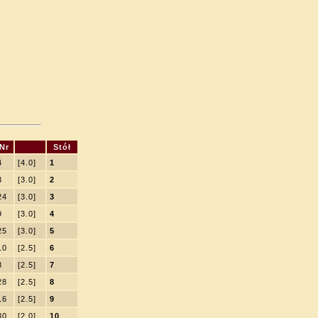
Nr
Stół
4
[4.0]
1
3
[3.0]
2
24
[3.0]
3
9
[3.0]
4
25
[3.0]
5
10
[2.5]
6
8
[2.5]
7
28
[2.5]
8
16
[2.5]
9
30
[2.0]
10