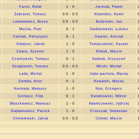
6
Faron, Rafał
1 - 0
Jarmuła, Paweł
4
Żebracki, Tomasz
0.5 - 0.5
Khamidov, Komil
6
Lebiedowicz, Borys
0.5 - 0.5
Budzinski, Jan
7
Mucha, Piotr
0 - 1
Siedlanowski, Łukasz
7
Cieślak, Patrycjusz
0 - 1
Gawiec, Konrad
0
Gładysz, Jakub
1 - 0
Tomaszewski, Kacper
1
Zwara, Szymon
1 - 0
Klimek, Marcin
3
Czarkowski, Tomasz
0 - 1
Kalmuk, Krzysztof
2
Szeglowski, Tomasz
0.5 - 0.5
Mirski, Michał
8
Lada, Michal
1 - 0
Jajte-pachota, Maciej
2
Ziemba, Artur
0 - 1
Kowalski, Maciej
1
Kosmala, Mateusz
1 - 0
Nun, Grzegorz
0
Gorbacz, Filip
0 - 1
Kwiatkowski, Wiktor
0
Błaszkiewicz, Mateusz
1 - 0
Adamczewski, Jędrzej
1
Gajdamowicz, Patrick
1 - 0
Fronczak, Sebastian
3
Chmielewski, Jakub
0.5 - 0.5
Chmiel, Marcin