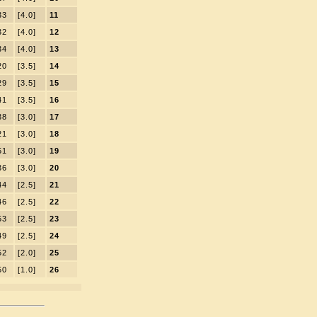
33
[4.0]
11
32
[4.0]
12
34
[4.0]
13
20
[3.5]
14
29
[3.5]
15
41
[3.5]
16
38
[3.0]
17
21
[3.0]
18
51
[3.0]
19
36
[3.0]
20
44
[2.5]
21
46
[2.5]
22
53
[2.5]
23
49
[2.5]
24
52
[2.0]
25
50
[1.0]
26