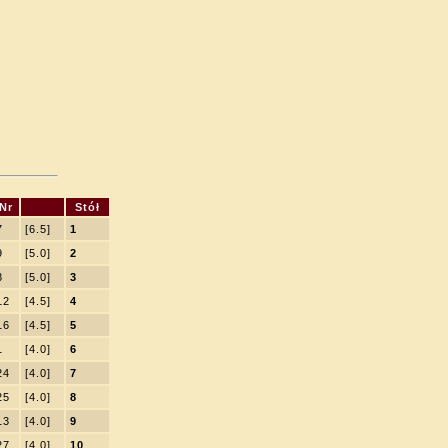
Nr
Stół
7
[6.5]
1
9
[5.0]
2
8
[5.0]
3
12
[4.5]
4
16
[4.5]
5
1
[4.0]
6
24
[4.0]
7
25
[4.0]
8
13
[4.0]
9
27
[4.0]
10