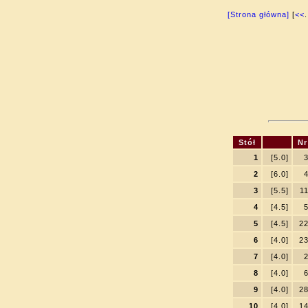
[Strona główna]
[
<<
.
Stół
Nr
1
[5.0]
2
[6.0]
3
[5.5]
1
4
[4.5]
5
[4.5]
2
6
[4.0]
2
7
[4.0]
8
[4.0]
9
[4.0]
2
10
[4.0]
1