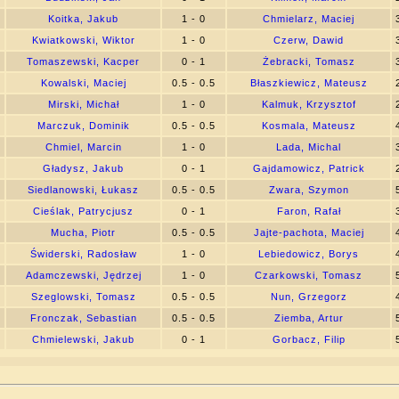
5
Koitka, Jakub
1 - 0
Chmielarz, Maciej
8
Kwiatkowski, Wiktor
1 - 0
Czerw, Dawid
6
Tomaszewski, Kacper
0 - 1
Żebracki, Tomasz
9
Kowalski, Maciej
0.5 - 0.5
Błaszkiewicz, Mateusz
1
Mirski, Michał
1 - 0
Kalmuk, Krzysztof
0
Marczuk, Dominik
0.5 - 0.5
Kosmala, Mateusz
9
Chmiel, Marcin
1 - 0
Lada, Michal
0
Gładysz, Jakub
0 - 1
Gajdamowicz, Patrick
5
Siedlanowski, Łukasz
0.5 - 0.5
Zwara, Szymon
7
Cieślak, Patrycjusz
0 - 1
Faron, Rafał
7
Mucha, Piotr
0.5 - 0.5
Jajte-pachota, Maciej
0
Świderski, Radosław
1 - 0
Lebiedowicz, Borys
7
Adamczewski, Jędrzej
1 - 0
Czarkowski, Tomasz
2
Szeglowski, Tomasz
0.5 - 0.5
Nun, Grzegorz
5
Fronczak, Sebastian
0.5 - 0.5
Ziemba, Artur
3
Chmielewski, Jakub
0 - 1
Gorbacz, Filip