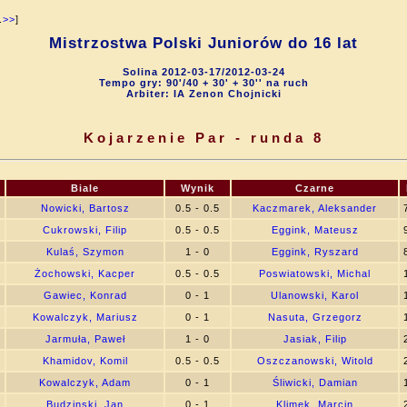
.
>>
]
Mistrzostwa Polski Juniorów do 16 lat
Solina 2012-03-17/2012-03-24
Tempo gry: 90'/40 + 30' + 30'' na ruch
Arbiter: IA Zenon Chojnicki
Kojarzenie Par - runda 8
Biale
Wynik
Czarne
3
Nowicki, Bartosz
0.5 - 0.5
Kaczmarek, Aleksander
4
Cukrowski, Filip
0.5 - 0.5
Eggink, Mateusz
1
Kulaś, Szymon
1 - 0
Eggink, Ryszard
5
Żochowski, Kacper
0.5 - 0.5
Poswiatowski, Michal
2
Gawiec, Konrad
0 - 1
Ulanowski, Karol
3
Kowalczyk, Mariusz
0 - 1
Nasuta, Grzegorz
2
Jarmuła, Paweł
1 - 0
Jasiak, Filip
6
Khamidov, Komil
0.5 - 0.5
Oszczanowski, Witold
8
Kowalczyk, Adam
0 - 1
Śliwicki, Damian
4
Budzinski, Jan
0 - 1
Klimek, Marcin