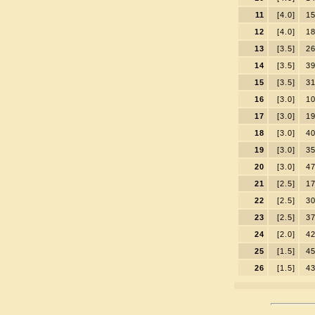
11
[4.0]
1
12
[4.0]
1
13
[3.5]
2
14
[3.5]
3
15
[3.5]
3
16
[3.0]
1
17
[3.0]
1
18
[3.0]
4
19
[3.0]
3
20
[3.0]
4
21
[2.5]
1
22
[2.5]
3
23
[2.5]
3
24
[2.0]
4
25
[1.5]
4
26
[1.5]
4