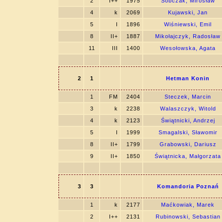
2
I++
1975
Sobczak, Mirosław
4
k
2069
Kujawski, Jan
5
I
1896
Wiśniewski, Emil
8
II+
1887
Mikołajczyk, Radosław
11
III
1400
Wesołowska, Agata
2
1
Hetman Konin
1
FM
2404
Steczek, Marcin
3
k
2238
Walaszczyk, Witold
4
k
2123
Świątnicki, Andrzej
5
I
1999
Smagalski, Sławomir
8
II+
1799
Grabowski, Dariusz
9
II+
1850
Świątnicka, Małgorzata
3
3
Komandoria Poznań
1
k
2177
Maćkowiak, Marek
2
I++
2131
Rubinowski, Sebastian