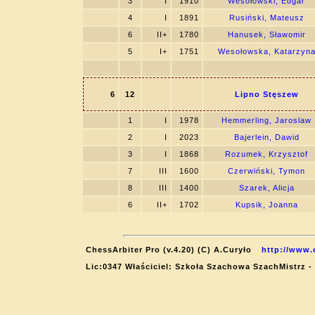
3
I
1910
Wesołowski, Edgar
4
I
1891
Rusiński, Mateusz
6
II+
1780
Hanusek, Sławomir
5
I+
1751
Wesołowska, Katarzyn
6
12
Lipno Stęszew
1
I
1978
Hemmerling, Jaroslaw
2
I
2023
Bajerlein, Dawid
3
I
1868
Rozumek, Krzysztof
7
III
1600
Czerwiński, Tymon
8
III
1400
Szarek, Alicja
6
II+
1702
Kupsik, Joanna
ChessArbiter Pro (v.4.20) (C) A.Curyło
http://www.
Lic:0347 Właściciel: Szkoła Szachowa SzachMistrz -