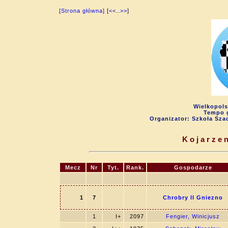
[Strona główna]
[
<<
..
>>
]
Wielkopols
Tempo g
Organizator: Szkoła Sza
Kojarzen
Mecz
Nr
Tyt.
Rank.
Gospodarze
1
7
Chrobry II Gniezno
1
I+
2097
Fengier, Winicjusz