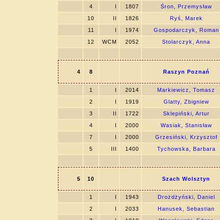
4
I
1807
Śron, Przemysław
10
II
1826
Ryś, Marek
11
I
1974
Gospodarczyk, Roman
12
WCM
2052
Stolarczyk, Anna
4
8
Raszyn Poznań
1
I
2014
Markiewicz, Tomasz
2
I
1919
Glatty, Zbigniew
3
II
1722
Sklepiński, Artur
4
I
2000
Wasiak, Stanisław
7
I
2000
Grzesiński, Krzysztof
5
III
1400
Tychowska, Barbara
5
10
Szach Wolsztyn
1
I
1943
Drożdżyński, Daniel
2
I
2033
Hanusek, Sebastian