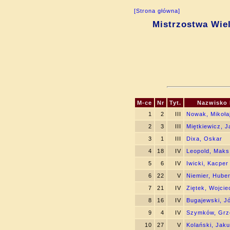
[Strona główna]
Mistrzostwa Wiel
M-ce
Nr
Tyt.
Nazwisko 
1
2
III
Nowak, Mikoła
2
3
III
Miętkiewicz, 
3
1
III
Dixa, Oskar
4
18
IV
Leopold, Maks
5
6
IV
Iwicki, Kacper
6
22
V
Niemier, Huber
7
21
IV
Ziętek, Wojcie
8
16
IV
Bugajewski, J
9
4
IV
Szymków, Grz
10
27
V
Kolański, Jak