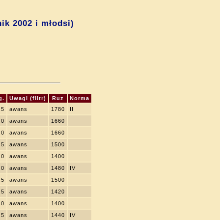
ik 2002 i młodsi)
g.
Uwagi (filtr)
Ruz
Norma
.5
awans
1780
II
.0
awans
1660
.0
awans
1660
.5
awans
1500
.0
awans
1400
.0
awans
1480
IV
.5
awans
1500
.5
awans
1420
.0
awans
1400
.5
awans
1440
IV