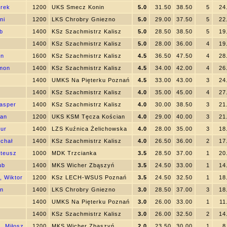
arek
1200
UKS Smecz Konin
5.0
31.50
38.50
5
24
ni
1200
LKS Chrobry Gniezno
5.0
29.00
37.50
5
22
b
1400
KSz Szachmistrz Kalisz
5.0
28.50
38.50
5
19
1400
KSz Szachmistrz Kalisz
5.0
28.00
36.00
4
19
on
1600
KSz Szachmistrz Kalisz
4.5
36.50
47.50
4
28
mon
1400
KSz Szachmistrz Kalisz
4.5
34.00
42.00
4
26
j
1400
UMKS Na Pięterku Poznań
4.5
33.00
43.00
3
24
1400
KSz Szachmistrz Kalisz
4.0
35.00
45.00
4
27
asper
1400
KSz Szachmistrz Kalisz
4.0
30.00
38.50
3
21
tan
1200
UKS KSM Tęcza Kościan
4.0
29.00
40.00
3
21
tur
1400
LZS Kuźnica Żelichowska
4.0
28.00
35.00
3
18
ichał
1400
KSz Szachmistrz Kalisz
4.0
26.50
36.00
2
17
teusz
1000
MDK Trzcianka
3.5
28.50
37.00
1
20
ub
1400
MKS Wicher Zbąszyń
3.5
24.50
33.00
1
14
 Wiktor
1200
KSz LECH-WSUS Poznań
3.5
24.50
32.50
1
18
an
1400
LKS Chrobry Gniezno
3.0
28.50
37.00
3
18
1400
UMKS Na Pięterku Poznań
3.0
26.00
33.00
1
11
1400
KSz Szachmistrz Kalisz
3.0
26.00
32.50
2
14
, Miłosz
1200
MKS Wicher Zbąszyń
2.0
23.50
30.00
1
8