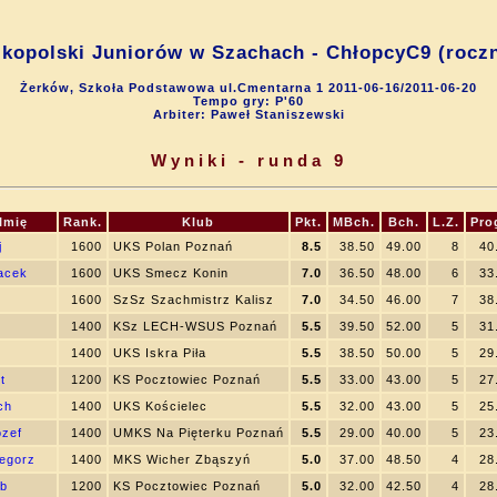
kopolski Juniorów w Szachach - ChłopcyC9 (roczn
Żerków, Szkoła Podstawowa ul.Cmentarna 1 2011-06-16/2011-06-20
Tempo gry: P'60
Arbiter: Paweł Staniszewski
Wyniki - runda 9
Imię
Rank.
Klub
Pkt.
MBch.
Bch.
L.Z.
Pro
j
1600
UKS Polan Poznań
8.5
38.50
49.00
8
40
Jacek
1600
UKS Smecz Konin
7.0
36.50
48.00
6
33
1600
SzSz Szachmistrz Kalisz
7.0
34.50
46.00
7
38
1400
KSz LECH-WSUS Poznań
5.5
39.50
52.00
5
31
1400
UKS Iskra Piła
5.5
38.50
50.00
5
29
t
1200
KS Pocztowiec Poznań
5.5
33.00
43.00
5
27
ch
1400
UKS Kościelec
5.5
32.00
43.00
5
25
ózef
1400
UMKS Na Pięterku Poznań
5.5
29.00
40.00
5
23
egorz
1400
MKS Wicher Zbąszyń
5.0
37.00
48.50
4
28
ub
1200
KS Pocztowiec Poznań
5.0
32.00
42.50
4
28