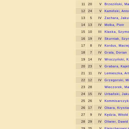
11
20
V
Brzeziński, M
12
24
V
Kamiński, Anto
13
5
IV
Zachara, Jaku
14
13
IV
Molka, Piotr
15
10
III
Klaska, Szym
16
19
IV
Skurniak, Szy
17
8
IV
Kordus, Macie
18
7
IV
Grala, Dorian
19
14
IV
Wroczyński, K
20
23
V
Grabara, Kaje
21
11
IV
Lemieszka, Ar
22
12
IV
Grzegorski, M
23
28
Wieczorek, Ma
24
15
IV
Urbański, Jak
25
26
V
Kommisarczyk,
26
17
IV
Obara, Krysti
27
9
IV
Kędzia, Witold
28
29
IV
Oliwier, Dawid
29
25
V
Fleischerowicz