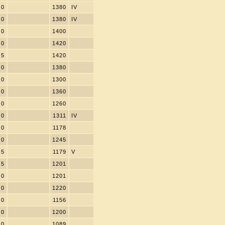
.0
1380
IV
.0
1380
IV
.0
1400
.0
1420
.5
1420
.0
1380
.0
1300
.0
1360
.0
1260
.0
1311
IV
.0
1178
.0
1245
.5
1179
V
.5
1201
.0
1201
.0
1220
.0
1156
.0
1200
.0
1089