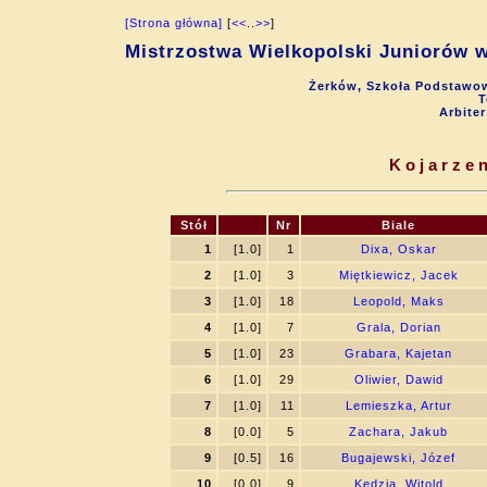
[Strona główna]
[
<<
..
>>
]
Mistrzostwa Wielkopolski Juniorów w
Żerków, Szkoła Podstawow
T
Arbite
Kojarzen
Stół
Nr
Biale
1
[1.0]
1
Dixa, Oskar
2
[1.0]
3
Miętkiewicz, Jacek
3
[1.0]
18
Leopold, Maks
4
[1.0]
7
Grala, Dorian
5
[1.0]
23
Grabara, Kajetan
6
[1.0]
29
Oliwier, Dawid
7
[1.0]
11
Lemieszka, Artur
8
[0.0]
5
Zachara, Jakub
9
[0.5]
16
Bugajewski, Józef
10
[0.0]
9
Kędzia, Witold