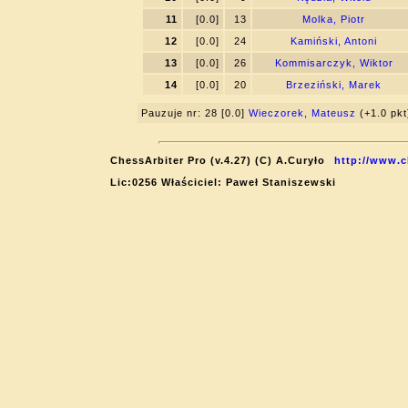
11
[0.0]
13
Molka, Piotr
12
[0.0]
24
Kamiński, Antoni
13
[0.0]
26
Kommisarczyk, Wiktor
14
[0.0]
20
Brzeziński, Marek
Pauzuje nr: 28 [0.0]
Wieczorek, Mateusz
(+1.0 pkt
ChessArbiter Pro (v.4.27) (C) A.Curyło
http://www.c
Lic:0256 Właściciel: Paweł Staniszewski