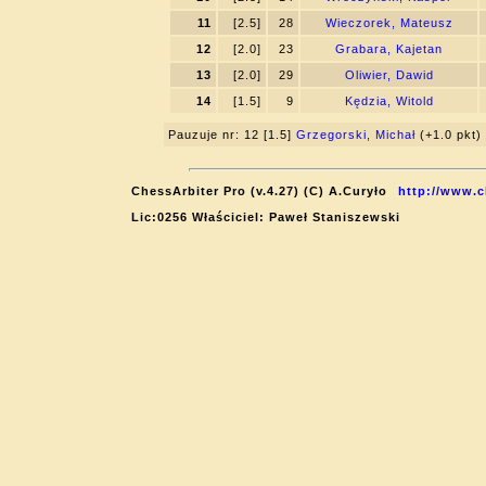
11
[2.5]
28
Wieczorek, Mateusz
12
[2.0]
23
Grabara, Kajetan
13
[2.0]
29
Oliwier, Dawid
14
[1.5]
9
Kędzia, Witold
Pauzuje nr: 12 [1.5]
Grzegorski, Michał
(+1.0 pkt)
ChessArbiter Pro (v.4.27) (C) A.Curyło
http://www.c
Lic:0256 Właściciel: Paweł Staniszewski