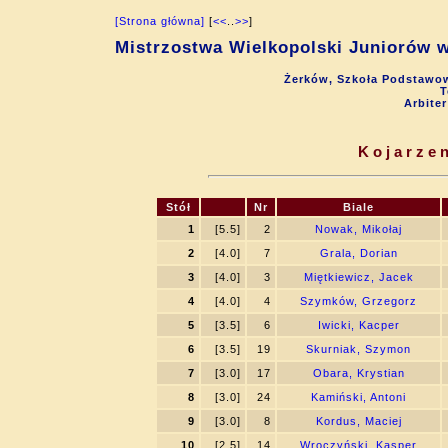
[Strona główna]
[
<<
..
>>
]
Mistrzostwa Wielkopolski Juniorów w
Żerków, Szkoła Podstawow
T
Arbite
Kojarzen
Stół
Nr
Biale
1
[5.5]
2
Nowak, Mikołaj
2
[4.0]
7
Grala, Dorian
3
[4.0]
3
Miętkiewicz, Jacek
4
[4.0]
4
Szymków, Grzegorz
5
[3.5]
6
Iwicki, Kacper
6
[3.5]
19
Skurniak, Szymon
7
[3.0]
17
Obara, Krystian
8
[3.0]
24
Kamiński, Antoni
9
[3.0]
8
Kordus, Maciej
10
[2.5]
14
Wroczyński, Kasper