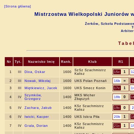
[Strona główna]
Mistrzostwa Wielkopolski Juniorów w
Żerków, Szkoła Podstawow
T
Arbite
Tabe
Nr
Tyt.
Nazwisko Imię
Rank.
Klub
R1
SzSz Szachmistrz
1
1
III
Dixa, Oskar
1600
15c
1
Kalisz
=
2
III
Nowak, Mikołaj
1600
UKS Polan Poznań
16b
5
1
3
III
Miętkiewicz, Jacek
1600
UKS Smecz Konin
17c
1
Szymków,
MKS Wicher
0
4
IV
1400
18b
1
Grzegorz
Zbąszyń
KSz Szachmistrz
0
5
IV
Zachara, Jakub
1400
19c
2
Kalisz
1
6
IV
Iwicki, Kacper
1400
UKS Iskra Piła
20b
1
KSz Szachmistrz
1
7
IV
Grala, Dorian
1400
21c
1
Kalisz