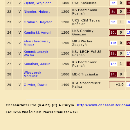
0
21
IV
Ziętek, Wojciech
1400
UKS Kościelec
7b
9
KS Pocztowiec
0
22
V
Niemier, Hubert
1200
8c
1
Poznań
UKS KSM Tęcza
1
23
V
Grabara, Kajetan
1200
9b
8
Kościan
LKS Chrobry
0
24
V
Kamiński, Antoni
1200
10c
1
Gniezno
Fleischerowicz,
MKS Wicher
0
25
V
1200
11b
2
Miłosz
Zbąszyń
Kommisarczyk,
KSz LECH-WSUS
0
26
V
1200
12c
1
Wiktor
Poznań
KS Pocztowiec
1
27
V
Kolański, Jakub
1200
13b
1
Poznań
Wieczorek,
0
28
1000
MDK Trzcianka
14c
Mateusz
KSz Szachmistrz
+1.0
29
IV
Oliwier, Dawid
1400
1
Kalisz
ChessArbiter Pro (v.4.27) (C) A.Curyło
http://www.chessarbiter.com
Lic:0256 Właściciel: Paweł Staniszewski