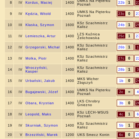
UMKS Na Pięterku
1
8
IV
Kordus, Maciej
1400
22b
2
Poznań
UMKS Na Pięterku
0
9
IV
Kędzia, Witold
1400
23c
2
Poznań
KSz Szachmistrz
1
10
III
Klaska, Szymon
1600
24b
2
Kalisz
LZS Kuźnica
1
11
IV
Lemieszka, Artur
1400
25c
2
Żelichowska
KSz Szachmistrz
1
12
IV
Grzegorski, Michał
1400
26b
1
Kalisz
KSz Szachmistrz
0
13
IV
Molka, Piotr
1400
27c
2
Kalisz
Wroczyński,
KSz Szachmistrz
1
14
IV
1400
28b
3
Kasper
Kalisz
MKS Wicher
0
15
IV
Urbański, Jakub
1400
1b
2
Zbąszyń
UMKS Na Pięterku
=
16
IV
Bugajewski, Józef
1400
2c
4
Poznań
LKS Chrobry
0
17
IV
Obara, Krystian
1400
3b
2
Gniezno
KSz LECH-WSUS
1
18
IV
Leopold, Maks
1400
4c
6
Poznań
KSz Szachmistrz
1
19
IV
Skurniak, Szymon
1400
5b
7
Kalisz
0
20
V
Brzeziński, Marek
1200
UKS Smecz Konin
6c
2