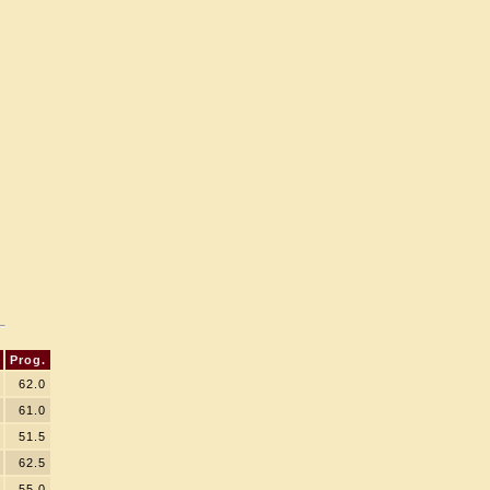
Prog.
62.0
61.0
51.5
62.5
55.0