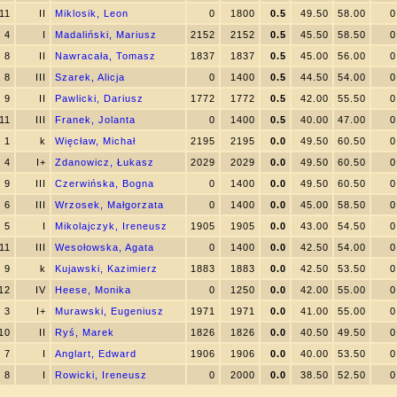
11
II
Miklosik, Leon
0
1800
0.5
49.50
58.00
0
4
I
Madaliński, Mariusz
2152
2152
0.5
45.50
58.50
0
8
II
Nawracała, Tomasz
1837
1837
0.5
45.00
56.00
0
8
III
Szarek, Alicja
0
1400
0.5
44.50
54.00
0
9
II
Pawlicki, Dariusz
1772
1772
0.5
42.00
55.50
0
11
III
Franek, Jolanta
0
1400
0.5
40.00
47.00
0
1
k
Więcław, Michał
2195
2195
0.0
49.50
60.50
0
4
I+
Zdanowicz, Łukasz
2029
2029
0.0
49.50
60.50
0
9
III
Czerwińska, Bogna
0
1400
0.0
49.50
60.50
0
6
III
Wrzosek, Małgorzata
0
1400
0.0
45.00
58.50
0
5
I
Mikolajczyk, Ireneusz
1905
1905
0.0
43.00
54.50
0
11
III
Wesołowska, Agata
0
1400
0.0
42.50
54.00
0
9
k
Kujawski, Kazimierz
1883
1883
0.0
42.50
53.50
0
12
IV
Heese, Monika
0
1250
0.0
42.00
55.00
0
3
I+
Murawski, Eugeniusz
1971
1971
0.0
41.00
55.00
0
10
II
Ryś, Marek
1826
1826
0.0
40.50
49.50
0
7
I
Anglart, Edward
1906
1906
0.0
40.00
53.50
0
8
I
Rowicki, Ireneusz
0
2000
0.0
38.50
52.50
0