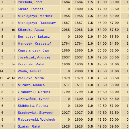
7
I
Piechota, Piotr
1684
1684
1.5
49.00
60.00
1
8
II+
Sikora, Tomasz
0
1800
1.5
47.00
56.50
0
4
I
Mikołajczyk, Mariusz
1955
1955
1.5
46.00
59.00
0
8
II+
Mikołajczyk, Radosław
1887
1887
1.5
46.00
57.00
1
8
m
Sikorska, Agata
2068
2068
1.0
54.00
67.50
1
5
II
Bernaczyk, Łukasz
0
1800
1.0
54.00
65.50
1
8
II
Hanusek, Krzysztof
1764
1764
1.0
54.00
64.50
1
1
I
Kupryjanczyk, Jan
1860
1860
1.0
50.50
62.00
0
3
I
Józefczak, Andrzej
2037
2037
1.0
49.50
63.50
0
3
I+
Krasiński, Rafał
1930
1930
1.0
49.50
61.00
1
14
I
Woda, Janusz
0
2000
1.0
49.50
61.00
1
12
WFM
Vasilieva, Maria
1979
1979
1.0
49.50
60.50
0
7
II+
Murawa, Monika
1511
1511
1.0
49.50
58.00
1
8
II+
Grabowski, Dariusz
1799
1799
1.0
45.50
56.00
1
7
III
Czerwiński, Tymon
0
1600
1.0
41.50
54.50
0
6
II
Skibińska, Paulina
0
1600
1.0
40.50
51.00
1
6
I
Stachowiak, Slawomir
2027
2027
0.5
49.50
61.50
0
8
II
Rabczewski, Wojciech
0
1800
0.5
49.50
60.00
0
7
I
Szatan, Rafał
1928
1928
0.5
49.50
59.50
0