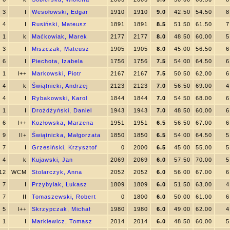
3
I
Wesołowski, Edgar
1910
1910
9.0
42.50
54.50
8
4
I
Rusiński, Mateusz
1891
1891
8.5
51.50
61.50
7
1
k
Maćkowiak, Marek
2177
2177
8.0
48.50
60.00
5
3
I
Miszczak, Mateusz
1905
1905
8.0
45.00
56.50
6
6
I
Piechota, Izabela
1756
1756
7.5
54.00
64.50
6
1
I++
Markowski, Piotr
2167
2167
7.5
50.50
62.00
6
4
k
Świątnicki, Andrzej
2123
2123
7.0
56.50
69.00
4
4
I
Rybakowski, Karol
1844
1844
7.0
54.50
68.00
6
1
I
Drożdżyński, Daniel
1943
1943
7.0
48.50
60.00
6
6
I++
Kozłowska, Marzena
1951
1951
6.5
56.50
67.00
6
9
II+
Świątnicka, Małgorzata
1850
1850
6.5
54.00
64.50
5
7
I
Grzesiński, Krzysztof
0
2000
6.5
45.00
55.00
5
4
k
Kujawski, Jan
2069
2069
6.0
57.50
70.00
5
12
WCM
Stolarczyk, Anna
2052
2052
6.0
56.00
67.00
6
7
I
Przybylak, Łukasz
1809
1809
6.0
51.50
63.00
4
7
II
Tomaszewski, Robert
0
1800
6.0
50.00
61.00
6
5
I++
Skrzypczak, Michał
1980
1980
6.0
49.00
62.00
4
1
I
Markiewicz, Tomasz
2014
2014
6.0
48.50
60.00
5