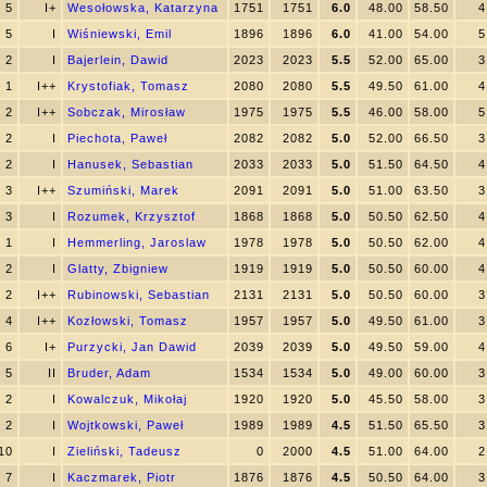
5
I+
Wesołowska, Katarzyna
1751
1751
6.0
48.00
58.50
4
5
I
Wiśniewski, Emil
1896
1896
6.0
41.00
54.00
5
2
I
Bajerlein, Dawid
2023
2023
5.5
52.00
65.00
3
1
I++
Krystofiak, Tomasz
2080
2080
5.5
49.50
61.00
4
2
I++
Sobczak, Mirosław
1975
1975
5.5
46.00
58.00
5
2
I
Piechota, Paweł
2082
2082
5.0
52.00
66.50
3
2
I
Hanusek, Sebastian
2033
2033
5.0
51.50
64.50
4
3
I++
Szumiński, Marek
2091
2091
5.0
51.00
63.50
3
3
I
Rozumek, Krzysztof
1868
1868
5.0
50.50
62.50
4
1
I
Hemmerling, Jaroslaw
1978
1978
5.0
50.50
62.00
4
2
I
Glatty, Zbigniew
1919
1919
5.0
50.50
60.00
4
2
I++
Rubinowski, Sebastian
2131
2131
5.0
50.50
60.00
3
4
I++
Kozłowski, Tomasz
1957
1957
5.0
49.50
61.00
3
6
I+
Purzycki, Jan Dawid
2039
2039
5.0
49.50
59.00
4
5
II
Bruder, Adam
1534
1534
5.0
49.00
60.00
3
2
I
Kowalczuk, Mikołaj
1920
1920
5.0
45.50
58.00
3
2
I
Wojtkowski, Paweł
1989
1989
4.5
51.50
65.50
3
10
I
Zieliński, Tadeusz
0
2000
4.5
51.00
64.00
2
7
I
Kaczmarek, Piotr
1876
1876
4.5
50.50
64.00
3