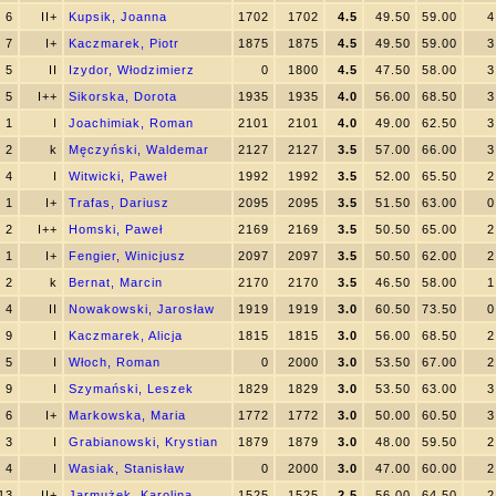
6
II+
Kupsik, Joanna
1702
1702
4.5
49.50
59.00
4
7
I+
Kaczmarek, Piotr
1875
1875
4.5
49.50
59.00
3
5
II
Izydor, Włodzimierz
0
1800
4.5
47.50
58.00
3
5
I++
Sikorska, Dorota
1935
1935
4.0
56.00
68.50
3
1
I
Joachimiak, Roman
2101
2101
4.0
49.00
62.50
3
2
k
Męczyński, Waldemar
2127
2127
3.5
57.00
66.00
3
4
I
Witwicki, Paweł
1992
1992
3.5
52.00
65.50
2
1
I+
Trafas, Dariusz
2095
2095
3.5
51.50
63.00
0
2
I++
Homski, Paweł
2169
2169
3.5
50.50
65.00
2
1
I+
Fengier, Winicjusz
2097
2097
3.5
50.50
62.00
2
2
k
Bernat, Marcin
2170
2170
3.5
46.50
58.00
1
4
II
Nowakowski, Jarosław
1919
1919
3.0
60.50
73.50
0
9
I
Kaczmarek, Alicja
1815
1815
3.0
56.00
68.50
2
5
I
Włoch, Roman
0
2000
3.0
53.50
67.00
2
9
I
Szymański, Leszek
1829
1829
3.0
53.50
63.00
3
6
I+
Markowska, Maria
1772
1772
3.0
50.00
60.50
3
3
I
Grabianowski, Krystian
1879
1879
3.0
48.00
59.50
2
4
I
Wasiak, Stanisław
0
2000
3.0
47.00
60.00
2
13
II+
Jarmużek, Karolina
1525
1525
2.5
56.00
64.50
2