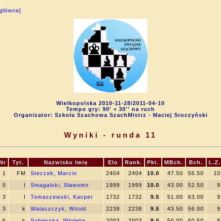
 główna]
Wielkopolska 2010-11-28/2011-04-10
Tempo gry: 90' + 30'' na ruch
Organizator: Szkoła Szachowa SzachMistrz - Maciej Sroczyński
Wyniki - runda 11
Nr
Tyt.
Nazwisko Imię
Elo
Rank.
Pkt.
MBch.
Bch.
L.Z.
1
FM
Steczek, Marcin
2404
2404
10.0
47.50
56.50
10
5
I
Smagalski, Sławomir
1999
1999
10.0
43.00
52.50
9
3
I
Tomaszewski, Kacper
1732
1732
9.5
51.00
63.00
9
3
k
Walaszczyk, Witold
2238
2238
9.5
43.50
56.00
9
6
k
Sobierska, Wioletta
2003
2003
9.0
50.00
60.50
8