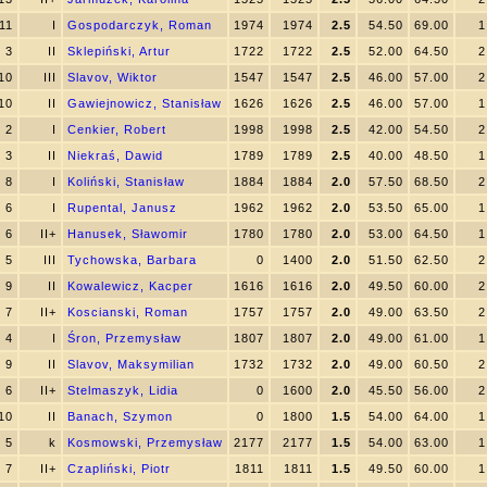
11
I
Gospodarczyk, Roman
1974
1974
2.5
54.50
69.00
1
3
II
Sklepiński, Artur
1722
1722
2.5
52.00
64.50
2
10
III
Slavov, Wiktor
1547
1547
2.5
46.00
57.00
2
10
II
Gawiejnowicz, Stanisław
1626
1626
2.5
46.00
57.00
1
2
I
Cenkier, Robert
1998
1998
2.5
42.00
54.50
2
3
II
Niekraś, Dawid
1789
1789
2.5
40.00
48.50
1
8
I
Koliński, Stanisław
1884
1884
2.0
57.50
68.50
2
6
I
Rupental, Janusz
1962
1962
2.0
53.50
65.00
1
6
II+
Hanusek, Sławomir
1780
1780
2.0
53.00
64.50
1
5
III
Tychowska, Barbara
0
1400
2.0
51.50
62.50
2
9
II
Kowalewicz, Kacper
1616
1616
2.0
49.50
60.00
2
7
II+
Koscianski, Roman
1757
1757
2.0
49.00
63.50
2
4
I
Śron, Przemysław
1807
1807
2.0
49.00
61.00
1
9
II
Slavov, Maksymilian
1732
1732
2.0
49.00
60.50
2
6
II+
Stelmaszyk, Lidia
0
1600
2.0
45.50
56.00
2
10
II
Banach, Szymon
0
1800
1.5
54.00
64.00
1
5
k
Kosmowski, Przemysław
2177
2177
1.5
54.00
63.00
1
7
II+
Czapliński, Piotr
1811
1811
1.5
49.50
60.00
1