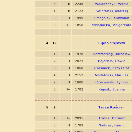
3
k
2238
Walaszczyk, Witold
4
k
2123
Świątnicki, Andrzej
5
I
1999
Smagalski, Sławomir
9
II+
1850
Świątnicka, Małgorzata
4
12
Lipno Stęszew
1
I
1978
Hemmerling, Jaroslaw
2
I
2023
Bajerlein, Dawid
3
I
1868
Rozumek, Krzysztof
4
I
2152
Madaliński, Mariusz
7
III
1600
Czerwiński, Tymon
6
II+
1702
Kupsik, Joanna
5
2
Tęcza Kościan
1
I+
2095
Trafas, Dariusz
3
II
1789
Niekraś, Dawid