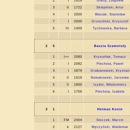
2
I
1919
Glatty, Zbigniew
3
II
1722
Sklepiński, Artur
4
I
2000
Wasiak, Stanisław
7
I
2000
Grzesiński, Krzysztof
5
III
1400
Tychowska, Barbara
2
5
Baszta Szamotuły
1
I++
2080
Krystofiak, Tomasz
2
I
2082
Piechota, Paweł
3
I
1879
Grabianowski, Krystian
4
II
1919
Nowakowski, Jarosław
5
II
1800
Izydor, Włodzimierz
6
I
1756
Piechota, Izabela
3
1
Hetman Konin
1
FM
2404
Steczek, Marcin
2
k
2127
Męczyński, Waldemar