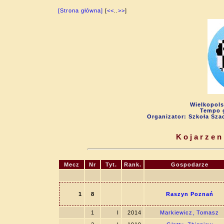
[Strona główna]
[
<<
..
>>
]
Wielkopols
Tempo g
Organizator: Szkoła Sza
Kojarzen
Mecz
Nr
Tyt.
Rank.
Gospodarze
1
8
Raszyn Poznań
1
I
2014
Markiewicz, Tomasz