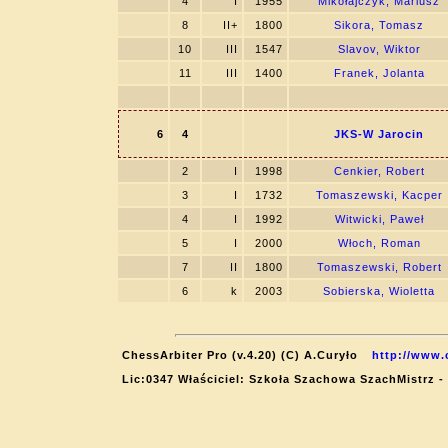
4
I
1955
Mikołajczyk, Mariusz
8
II+
1800
Sikora, Tomasz
10
III
1547
Slavov, Wiktor
11
III
1400
Franek, Jolanta
6
4
JKS-W Jarocin
2
I
1998
Cenkier, Robert
3
I
1732
Tomaszewski, Kacper
4
I
1992
Witwicki, Paweł
5
I
2000
Włoch, Roman
7
II
1800
Tomaszewski, Robert
6
k
2003
Sobierska, Wioletta
ChessArbiter Pro (v.4.20) (C) A.Curyło
http://www.
Lic:0347 Właściciel: Szkoła Szachowa SzachMistrz -