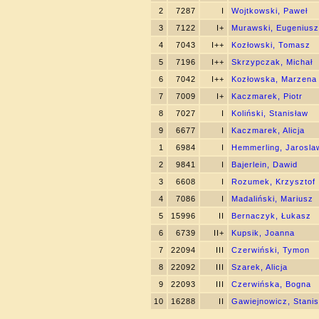
2
7287
I
Wojtkowski, Paweł
3
7122
I+
Murawski, Eugeniusz
4
7043
I++
Kozłowski, Tomasz
5
7196
I++
Skrzypczak, Michał
6
7042
I++
Kozłowska, Marzena
7
7009
I+
Kaczmarek, Piotr
8
7027
I
Koliński, Stanisław
9
6677
I
Kaczmarek, Alicja
1
6984
I
Hemmerling, Jarosla
2
9841
I
Bajerlein, Dawid
3
6608
I
Rozumek, Krzysztof
4
7086
I
Madaliński, Mariusz
5
15996
II
Bernaczyk, Łukasz
6
6739
II+
Kupsik, Joanna
7
22094
III
Czerwiński, Tymon
8
22092
III
Szarek, Alicja
9
22093
III
Czerwińska, Bogna
10
16288
II
Gawiejnowicz, Stani