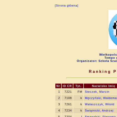
[Strona główna]
Wielkopols
Tempo g
Organizator: Szkoła Sza
Ranking P
Nr
ID CR
Tyt.
Nazwisko Imię
1
7221
FM
Steczek, Marcin
2
7108
k
Męczyński, Waldema
3
7261
k
Walaszczyk, Witold
4
7234
k
Świątnicki, Andrzej
5
7204
I
Smagalski, Sławomir