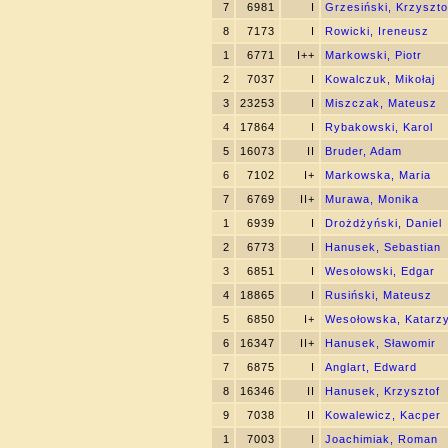
7
6981
I
Grzesiński, Krzyszto
8
7173
I
Rowicki, Ireneusz
1
6771
I++
Markowski, Piotr
2
7037
I
Kowalczuk, Mikołaj
3
23253
I
Miszczak, Mateusz
4
17864
I
Rybakowski, Karol
5
16073
II
Bruder, Adam
6
7102
I+
Markowska, Maria
7
6769
II+
Murawa, Monika
1
6939
I
Drożdżyński, Daniel
2
6773
I
Hanusek, Sebastian
3
6851
I
Wesołowski, Edgar
4
18865
I
Rusiński, Mateusz
5
6850
I+
Wesołowska, Katarz
6
16347
II+
Hanusek, Sławomir
7
6875
I
Anglart, Edward
8
16346
II
Hanusek, Krzysztof
9
7038
II
Kowalewicz, Kacper
1
7003
I
Joachimiak, Roman