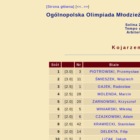
[Strona główna]
[
<<
..
>>
]
Ogólnopolska Olimpiada Młodzie
Solina 
Tempo g
Arbite
Kojarzen
Stół
Nr
Biale
1
[3.0]
3
PIOTROWSKI, Przemysław
2
[3.0]
11
ŚMIESZEK, Wojciech
3
[2.5]
1
GAJEK, Radosław
4
[2.5]
28
MOLENDA, Marcin
5
[2.0]
20
ŻARNOWSKI, Krzysztof
6
[2.0]
5
WINIARSKI, Mikołaj
7
[2.0]
6
CZAJKOWSKI, Adam
8
[2.0]
42
KRAWIECKI, Stanisław
9
[2.0]
14
DELEKTA, Filip
10
[1.5]
7
LIZAK, Jakub