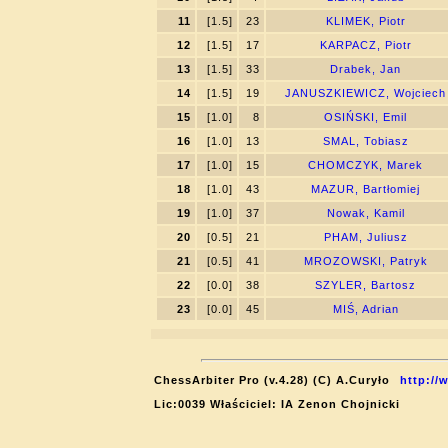
11
[1.5]
23
KLIMEK, Piotr
12
[1.5]
17
KARPACZ, Piotr
13
[1.5]
33
Drabek, Jan
14
[1.5]
19
JANUSZKIEWICZ, Wojciech
15
[1.0]
8
OSIŃSKI, Emil
16
[1.0]
13
SMAL, Tobiasz
17
[1.0]
15
CHOMCZYK, Marek
18
[1.0]
43
MAZUR, Bartłomiej
19
[1.0]
37
Nowak, Kamil
20
[0.5]
21
PHAM, Juliusz
21
[0.5]
41
MROZOWSKI, Patryk
22
[0.0]
38
SZYLER, Bartosz
23
[0.0]
45
MIŚ, Adrian
ChessArbiter Pro (v.4.28) (C) A.Curyło
http://
Lic:0039 Właściciel: IA Zenon Chojnicki