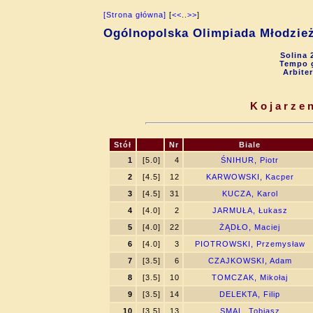
[Strona główna]
[
<<
..
>>
]
Ogólnopolska Olimpiada Młodzie
Solina 
Tempo g
Arbite
Kojarzen
Stół
Nr
Biale
1
[5.0]
4
ŚNIHUR, Piotr
2
[4.5]
12
KARWOWSKI, Kacper
3
[4.5]
31
KUCZA, Karol
4
[4.0]
2
JARMUŁA, Łukasz
5
[4.0]
22
ŻĄDŁO, Maciej
6
[4.0]
3
PIOTROWSKI, Przemysław
7
[3.5]
6
CZAJKOWSKI, Adam
8
[3.5]
10
TOMCZAK, Mikołaj
9
[3.5]
14
DELEKTA, Filip
10
[3.5]
13
SMAL, Tobiasz