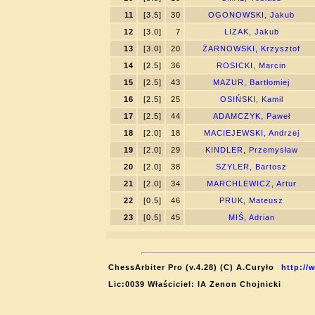
11
[3.5]
30
OGONOWSKI, Jakub
12
[3.0]
7
LIZAK, Jakub
13
[3.0]
20
ŻARNOWSKI, Krzysztof
14
[2.5]
36
ROSICKI, Marcin
15
[2.5]
43
MAZUR, Bartłomiej
16
[2.5]
25
OSIŃSKI, Kamil
17
[2.5]
44
ADAMCZYK, Paweł
18
[2.0]
18
MACIEJEWSKI, Andrzej
19
[2.0]
29
KINDLER, Przemysław
20
[2.0]
38
SZYLER, Bartosz
21
[2.0]
34
MARCHLEWICZ, Artur
22
[0.5]
46
PRUK, Mateusz
23
[0.5]
45
MIŚ, Adrian
ChessArbiter Pro (v.4.28) (C) A.Curyło
http://
Lic:0039 Właściciel: IA Zenon Chojnicki